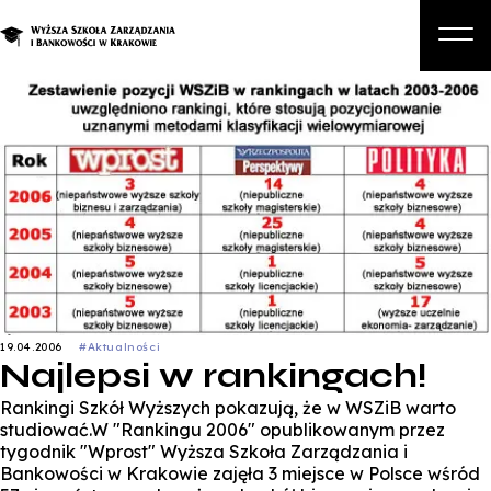
O nas
Studia
Studia podyplomowe i kursy
Kandydat
Student
Biznes
19.04.2006
#Aktualności
Najlepsi w rankingach!
Zapisz się na studia
Rankingi Szkół Wyższych pokazują, że w WSZiB warto
studiować.W "Rankingu 2006" opublikowanym przez
tygodnik "Wprost" Wyższa Szkoła Zarządzania i
Bankowości w Krakowie zajęła 3 miejsce w Polsce wśród