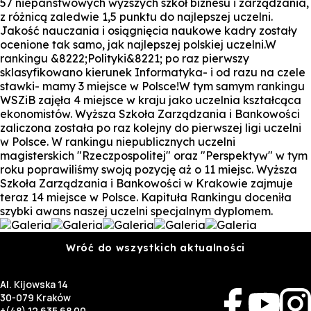
57 niepaństwowych wyższych szkół biznesu i zarządzania,
z różnicą zaledwie 1,5 punktu do najlepszej uczelni.
Jakość nauczania i osiągnięcia naukowe kadry zostały
ocenione tak samo, jak najlepszej polskiej uczelni.W
rankingu &8222;Polityki&8221; po raz pierwszy
sklasyfikowano kierunek Informatyka- i od razu na czele
stawki- mamy 3 miejsce w Polsce!W tym samym rankingu
WSZiB zajęła 4 miejsce w kraju jako uczelnia kształcąca
ekonomistów. Wyższa Szkoła Zarządzania i Bankowości
zaliczona została po raz kolejny do pierwszej ligi uczelni
w Polsce. W rankingu niepublicznych uczelni
magisterskich "Rzeczpospolitej" oraz "Perspektyw" w tym
roku poprawiliśmy swoją pozycję aż o 11 miejsc. Wyższa
Szkoła Zarządzania i Bankowości w Krakowie zajmuje
teraz 14 miejsce w Polsce. Kapituła Rankingu doceniła
szybki awans naszej uczelni specjalnym dyplomem.
Wróć do wszystkich aktualności
Al. Kijowska 14
30-079 Kraków
+(48) 12 635 68 00