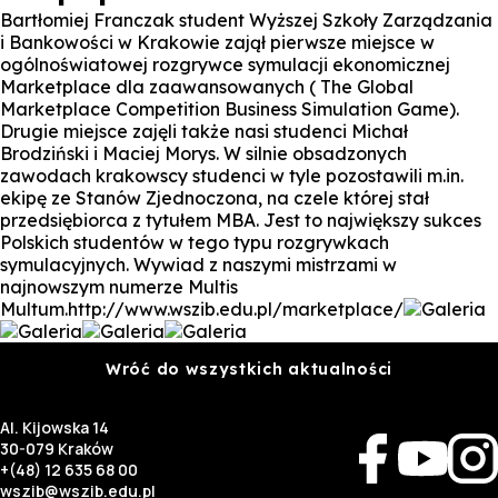
Bartłomiej Franczak student Wyższej Szkoły Zarządzania
i Bankowości w Krakowie zajął pierwsze miejsce w
ogólnoświatowej rozgrywce symulacji ekonomicznej
Marketplace dla zaawansowanych ( The Global
Marketplace Competition Business Simulation Game).
Drugie miejsce zajęli także nasi studenci Michał
Brodziński i Maciej Morys. W silnie obsadzonych
zawodach krakowscy studenci w tyle pozostawili m.in.
ekipę ze Stanów Zjednoczona, na czele której stał
przedsiębiorca z tytułem MBA. Jest to największy sukces
Polskich studentów w tego typu rozgrywkach
symulacyjnych. Wywiad z naszymi mistrzami w
najnowszym numerze Multis
Multum.http://www.wszib.edu.pl/marketplace/
Wróć do wszystkich aktualności
Al. Kijowska 14
30-079 Kraków
+(48) 12 635 68 00
wszib@wszib.edu.pl