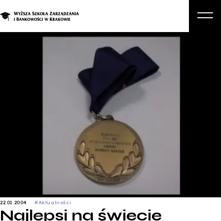
O nas
Studia
Studia podyplomowe i kursy
Kandydat
Student
Biznes
Zapisz się na studia
22.01.2004
#Aktualności
Najlepsi na świecie