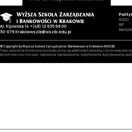
Polit
RODO
BIP
Al. Kijowska 14
+(48) 12 635 68 00
Identyf
30-079 Kraków
wszib@wszib.edu.pl
© Copyright by Wyższa Szkoła Zarządzania i Bankowości w Krakowie (WSZIB)
Treści zawarte na stronie www.wszib.edu.pl oraz jej podstronach stanowią, o ile nie wskazano 
do tych treści oraz ich części: kopiowania, reprodukowania, modyfikowania, dystrybuowania, pub