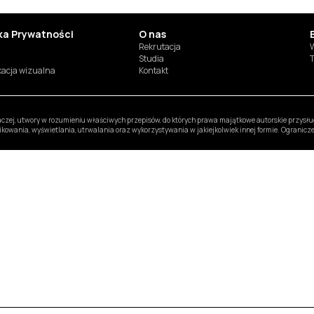
yka Prywatności
O nas
Rekrutacja
W
Studia
T
ikacja wizualna
Kontakt
inaczej, utwory w rozumieniu właściwych przepisów, do których prawa majątkowe autorskie przys
likowania, wyświetlania, utrwalania oraz wykorzystywania w jakiejkolwiek innej formie. Ogranic