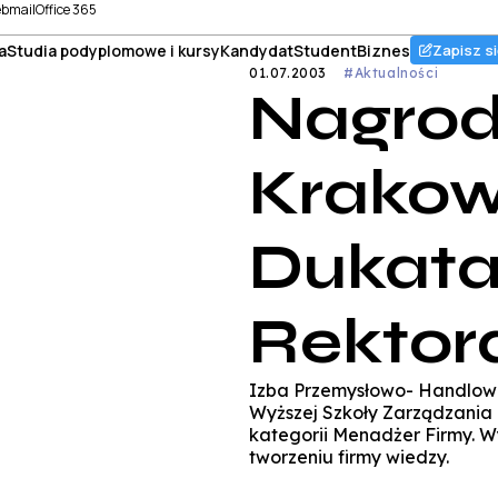
bmail
Office 365
a
Studia podyplomowe i kursy
Kandydat
Student
Biznes
Zapisz si
01.07.2003
#Aktualności
Nagro
Krakow
Dukata
Rektor
Izba Przemysłowo- Handlo
Wyższej Szkoły Zarządzania
kategorii Menadżer Firmy. W
tworzeniu firmy wiedzy.