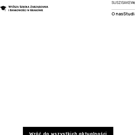
SUSZI
SAKE
We
O nas
Studi
Wróć do wszystkich aktualności