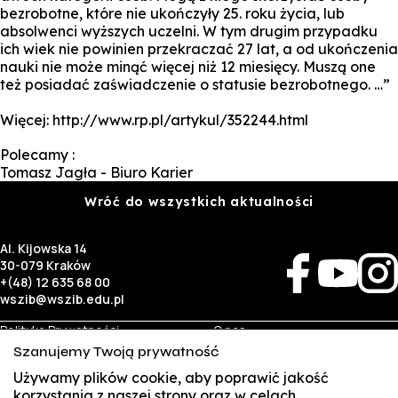
bezrobotne, które nie ukończyły 25. roku życia, lub
absolwenci wyższych uczelni. W tym drugim przypadku
ich wiek nie powinien przekraczać 27 lat, a od ukończenia
nauki nie może minąć więcej niż 12 miesięcy. Muszą one
też posiadać zaświadczenie o statusie bezrobotnego. …”
Więcej: http://www.rp.pl/artykul/352244.html
Polecamy :
Tomasz Jagła - Biuro Karier
Wróć do wszystkich aktualności
Al. Kijowska 14
30-079 Kraków
+(48) 12 635 68 00
wszib@wszib.edu.pl
Polityka Prywatności
O nas
RODO
Rekrutacja
Szanujemy Twoją prywatność
BIP
Studia
Identyfikacja wizualna
Kontakt
Używamy plików cookie, aby poprawić jakość
korzystania z naszej strony oraz w celach