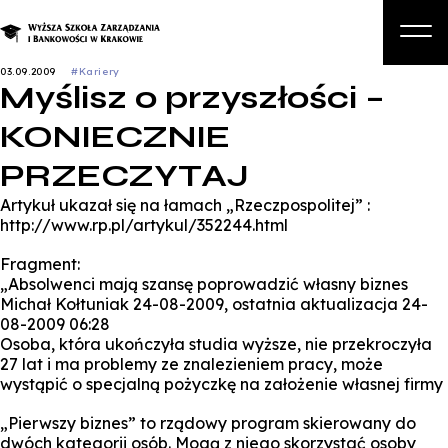
03.09.2009
#Kariery
Myślisz o przyszłości –
O nas
KONIECZNIE
Studia
PRZECZYTAJ
Studia podyplomowe i kursy
Artykuł ukazał się na łamach „Rzeczpospolitej” :
Kandydat
http://www.rp.pl/artykul/352244.html
Student
Fragment:
„Absolwenci mają szansę poprowadzić własny biznes
Biznes
Michał Kołtuniak 24-08-2009, ostatnia aktualizacja 24-
08-2009 06:28
Zapisz się na studia
Osoba, która ukończyła studia wyższe, nie przekroczyła
27 lat i ma problemy ze znalezieniem pracy, może
wystąpić o specjalną pożyczkę na założenie własnej firmy
„Pierwszy biznes” to rządowy program skierowany do
dwóch kategorii osób. Mogą z niego skorzystać osoby