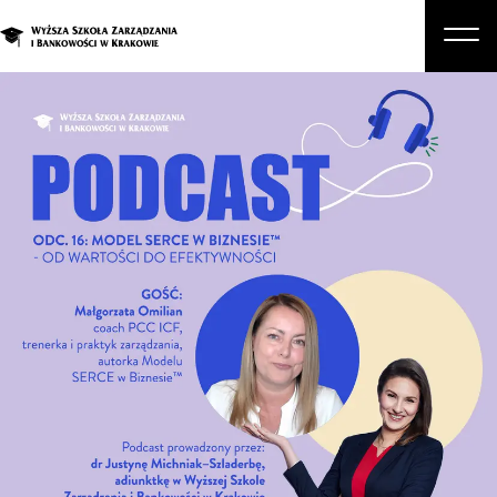
O nas
Studia
Studia podyplomowe i kursy
Kandydat
Student
Biznes
Zapisz się na studia