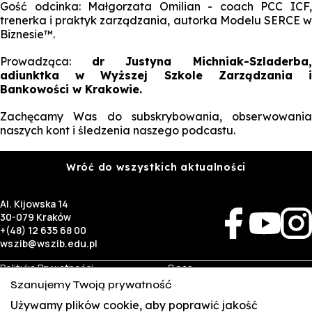
Gość odcinka: Małgorzata Omilian - coach PCC ICF,
trenerka i praktyk zarządzania, autorka Modelu SERCE w
Biznesie™.
Prowadząca:
dr Justyna Michniak-Szladerba
adiunktka w Wyższej Szkole Zarządzania i
Bankowości w Krakowie.
Zachęcamy Was do subskrybowania, obserwowania
naszych kont i śledzenia naszego podcastu.
Wróć do wszystkich aktualności
Al. Kijowska 14
30-079 Kraków
+(48) 12 635 68 00
wszib@wszib.edu.pl
Polityka Prywatności
O nas
RODO
Rekrutacja
Szanujemy Twoją prywatność
BIP
Studia
Identyfikacja wizualna
Kontakt
Używamy plików cookie, aby poprawić jakość