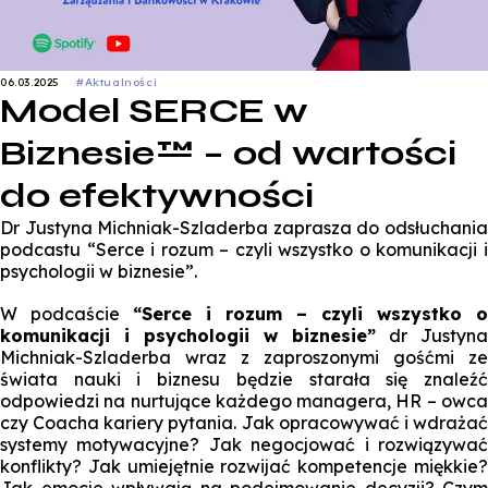
06.03.2025
#Aktualności
Model SERCE w
Biznesie™ – od wartości
do efektywności
Dr Justyna Michniak-Szladerba zaprasza do odsłuchania
podcastu “Serce i rozum – czyli wszystko o komunikacji i
psychologii w biznesie”.
W podcaście
“Serce i rozum – czyli wszystko o
komunikacji i psychologii w biznesie”
dr Justyna
Michniak-Szladerba wraz z zaproszonymi gośćmi ze
świata nauki i biznesu będzie starała się znaleźć
odpowiedzi na nurtujące każdego managera, HR – owca
czy Coacha kariery pytania. Jak opracowywać i wdrażać
systemy motywacyjne? Jak negocjować i rozwiązywać
konflikty? Jak umiejętnie rozwijać kompetencje miękkie?