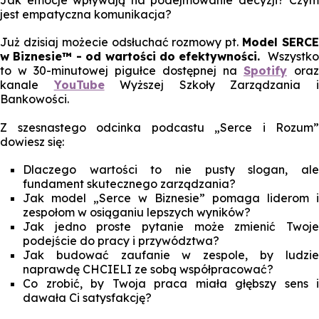
Jak emocje wpływają na podejmowanie decyzji? Czym
jest empatyczna komunikacja?
Już dzisiaj możecie odsłuchać rozmowy pt.
Model SERC
w Biznesie™ - od wartości do efektywności.
Wszystko
to w 30-minutowej pigułce dostępnej na
Spotify
oraz
kanale
YouTube
Wyższej Szkoły Zarządzania 
Bankowości.
Z szesnastego odcinka podcastu „Serce i Rozum”
dowiesz się:
Dlaczego wartości to nie pusty slogan, ale
fundament skutecznego zarządzania?
Jak model „Serce w Biznesie” pomaga liderom i
zespołom w osiąganiu lepszych wyników?
Jak jedno proste pytanie może zmienić Twoje
podejście do pracy i przywództwa?
Jak budować zaufanie w zespole, by ludzie
naprawdę CHCIELI ze sobą współpracować?
Co zrobić, by Twoja praca miała głębszy sens i
dawała Ci satysfakcję?