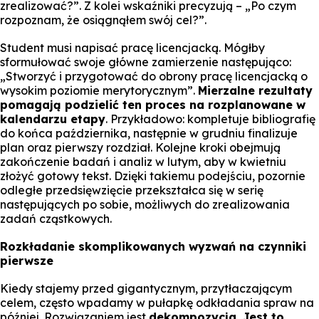
zrealizować?”. Z kolei wskaźniki precyzują – „Po czym
rozpoznam, że osiągnąłem swój cel?”.
Student musi napisać pracę licencjacką. Mógłby
sformułować swoje główne zamierzenie następująco:
„Stworzyć i przygotować do obrony pracę licencjacką o
wysokim poziomie merytorycznym”.
Mierzalne rezultaty
pomagają podzielić ten proces na rozplanowane w
kalendarzu etapy
. Przykładowo: kompletuje bibliografię
do końca października, następnie w grudniu finalizuje
plan oraz pierwszy rozdział. Kolejne kroki obejmują
zakończenie badań i analiz w lutym, aby w kwietniu
złożyć gotowy tekst. Dzięki takiemu podejściu, pozornie
odległe przedsięwzięcie przekształca się w serię
następujących po sobie, możliwych do zrealizowania
zadań cząstkowych.
Rozkładanie skomplikowanych wyzwań na czynniki
pierwsze
Kiedy stajemy przed gigantycznym, przytłaczającym
celem, często wpadamy w pułapkę odkładania spraw na
później. Rozwiązaniem jest
dekompozycja. Jest to