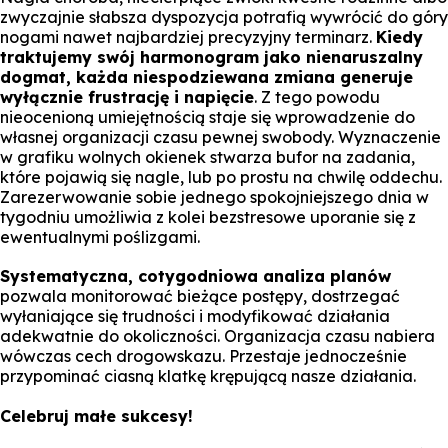
zwyczajnie słabsza dyspozycja potrafią wywrócić do góry
nogami nawet najbardziej precyzyjny terminarz.
Kiedy
traktujemy swój harmonogram jako nienaruszalny
dogmat, każda niespodziewana zmiana generuje
wyłącznie frustrację i napięcie
. Z tego powodu
nieocenioną umiejętnością staje się wprowadzenie do
własnej organizacji czasu pewnej swobody. Wyznaczenie
w grafiku wolnych okienek stwarza bufor na zadania,
które pojawią się nagle, lub po prostu na chwilę oddechu.
Zarezerwowanie sobie jednego spokojniejszego dnia w
tygodniu umożliwia z kolei bezstresowe uporanie się z
ewentualnymi poślizgami.
Systematyczna, cotygodniowa analiza planów
pozwala monitorować bieżące postępy, dostrzegać
wyłaniające się trudności i modyfikować działania
adekwatnie do okoliczności. Organizacja czasu nabiera
wówczas cech drogowskazu. Przestaje jednocześnie
przypominać ciasną klatkę krępującą nasze działania.
Celebruj małe sukcesy!