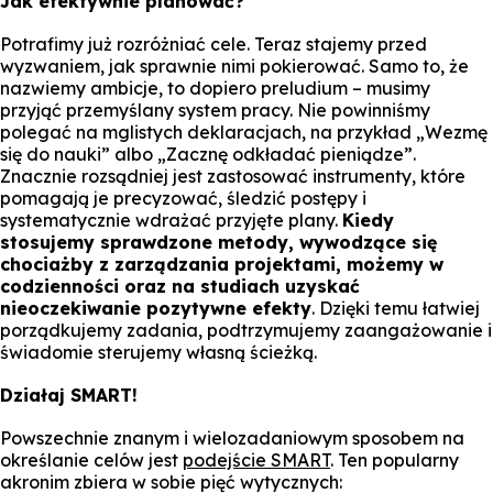
Jak efektywnie planować?
Potrafimy już rozróżniać cele. Teraz stajemy przed
wyzwaniem, jak sprawnie nimi pokierować. Samo to, że
nazwiemy ambicje, to dopiero preludium – musimy
przyjąć przemyślany system pracy. Nie powinniśmy
polegać na mglistych deklaracjach, na przykład „Wezmę
się do nauki” albo „Zacznę odkładać pieniądze”.
Znacznie rozsądniej jest zastosować instrumenty, które
pomagają je precyzować, śledzić postępy i
systematycznie wdrażać przyjęte plany.
Kiedy
stosujemy sprawdzone metody, wywodzące się
chociażby z zarządzania projektami, możemy w
codzienności oraz na studiach uzyskać
nieoczekiwanie pozytywne efekty
. Dzięki temu łatwiej
porządkujemy zadania, podtrzymujemy zaangażowanie i
świadomie sterujemy własną ścieżką.
Działaj SMART!
Powszechnie znanym i wielozadaniowym sposobem na
określanie celów jest
podejście SMART
. Ten popularny
akronim zbiera w sobie pięć wytycznych: