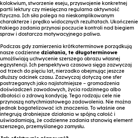
kolokwium, stworzenie eseju, przyswojenie konkretnej
partii lektury czy miesięczna regularna aktywność
fizyczna. Ich siła polega na nieskomplikowanym
charakterze i prędko widocznych rezultatach. Ukończenie
takiego zadania przynosi poczucie kontroli nad biegiem
spraw i dostarcza motywacyjnego paliwa.
Podczas gdy zamierzenia krótkoterminowe porządkują
nasze codzienne
działania, te długoterminowe
umożliwiają uchwycenie szerszego obrazu własnej
egzystencji. Ich perspektywa czasowa sięga zazwyczaj
od trzech do pięciu lat, nierzadko obejmując jeszcze
dłuższy odcinek czasu. Zazwyczaj dotyczą one sfer
postrzeganych jako najistotniejsze – gromadzenia
doświadczeń zawodowych, życia rodzinnego albo
dbałości o zdrową kondycję. Tego rodzaju cele nie
przynoszą natychmiastowego zadowolenia. Nie można
jednak bagatelizować ich znaczenia. To właśnie one
integrują drobniejsze działania w spójną całość i
uświadamiają, że codzienne zadania stanowią element
szerszego, przemyślanego zamysłu.