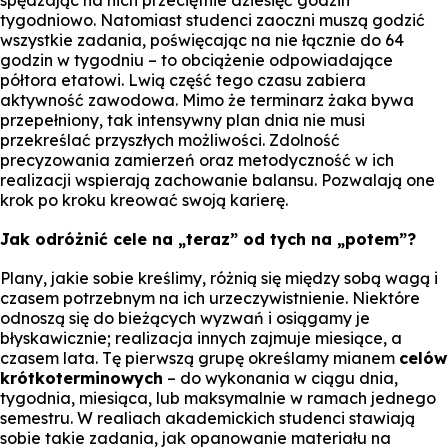
spędzając na nich przeciętnie dziesięć godzin
tygodniowo. Natomiast studenci zaoczni muszą godzić
wszystkie zadania, poświęcając na nie łącznie do 64
godzin w tygodniu – to obciążenie odpowiadające
półtora etatowi. Lwią część tego czasu zabiera
aktywność zawodowa. Mimo że terminarz żaka bywa
przepełniony, tak intensywny plan dnia nie musi
przekreślać przyszłych możliwości. Zdolność
precyzowania zamierzeń oraz metodyczność w ich
realizacji wspierają zachowanie balansu. Pozwalają one
krok po kroku kreować swoją karierę.
Jak odróżnić cele na „teraz” od tych na „potem”?
Plany, jakie sobie kreślimy, różnią się między sobą wagą i
czasem potrzebnym na ich urzeczywistnienie. Niektóre
odnoszą się do bieżących wyzwań i osiągamy je
błyskawicznie; realizacja innych zajmuje miesiące, a
czasem lata. Tę pierwszą grupę określamy mianem
celów
krótkoterminowych
– do wykonania w ciągu dnia,
tygodnia, miesiąca, lub maksymalnie w ramach jednego
semestru. W realiach akademickich studenci stawiają
sobie takie zadania, jak opanowanie materiału na