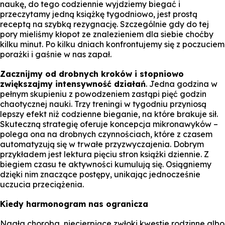
naukę, do tego codziennie wyjdziemy biegać i
przeczytamy jedną książkę tygodniowo, jest prostą
receptą na szybką rezygnację. Szczególnie gdy do tej
pory mieliśmy kłopot ze znalezieniem dla siebie choćby
kilku minut. Po kilku dniach konfrontujemy się z poczuciem
porażki i gaśnie w nas zapał.
Zacznijmy od drobnych kroków i stopniowo
zwiększajmy intensywność działań
. Jedna godzina w
pełnym skupieniu z powodzeniem zastąpi pięć godzin
chaotycznej nauki. Trzy treningi w tygodniu przyniosą
lepszy efekt niż codzienne bieganie, na które brakuje sił.
Skuteczną strategię oferuje koncepcja mikronawyków –
polega ona na drobnych czynnościach, które z czasem
automatyzują się w trwałe przyzwyczajenia. Dobrym
przykładem jest lektura pięciu stron książki dziennie. Z
biegiem czasu te aktywności kumulują się. Osiągniemy
dzięki nim znaczące postępy, unikając jednocześnie
uczucia przeciążenia.
Kiedy harmonogram nas ogranicza
Nagła choroba, niecierpiące zwłoki kwestie rodzinne albo