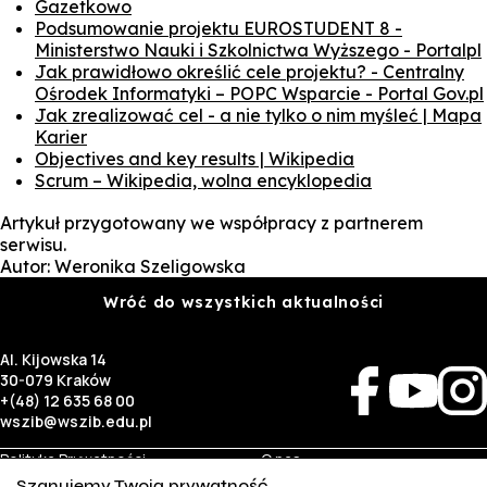
Gazetkowo
Podsumowanie projektu EUROSTUDENT 8 -
Ministerstwo Nauki i Szkolnictwa Wyższego - Portal
pl
Jak prawidłowo określić cele projektu? - Centralny
Ośrodek Informatyki – POPC Wsparcie - Portal Gov.pl
Jak zrealizować cel - a nie tylko o nim myśleć | Mapa
Karier
Objectives and key results | Wikipedia
Scrum – Wikipedia, wolna encyklopedia
Artykuł przygotowany we współpracy z partnerem
serwisu.
Autor: Weronika Szeligowska
Wróć do wszystkich aktualności
Al. Kijowska 14
30-079 Kraków
+(48) 12 635 68 00
wszib@wszib.edu.pl
Polityka Prywatności
O nas
RODO
Rekrutacja
Szanujemy Twoją prywatność