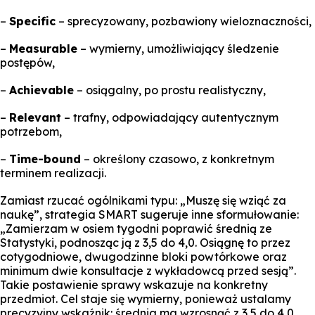
–
Specific
– sprecyzowany, pozbawiony wieloznaczności,
–
Measurable
– wymierny, umożliwiający śledzenie
postępów,
–
Achievable
– osiągalny, po prostu realistyczny,
–
Relevant
– trafny, odpowiadający autentycznym
potrzebom,
–
Time-bound
– określony czasowo, z konkretnym
terminem realizacji.
Zamiast rzucać ogólnikami typu: „Muszę się wziąć za
naukę”, strategia SMART sugeruje inne sformułowanie:
„Zamierzam w osiem tygodni poprawić średnią ze
Statystyki, podnosząc ją z 3,5 do 4,0. Osiągnę to przez
cotygodniowe, dwugodzinne bloki powtórkowe oraz
minimum dwie konsultacje z wykładowcą przed sesją”.
Takie postawienie sprawy wskazuje na konkretny
przedmiot. Cel staje się wymierny, ponieważ ustalamy
precyzyjny wskaźnik: średnia ma wzrosnąć z 3,5 do 4,0.