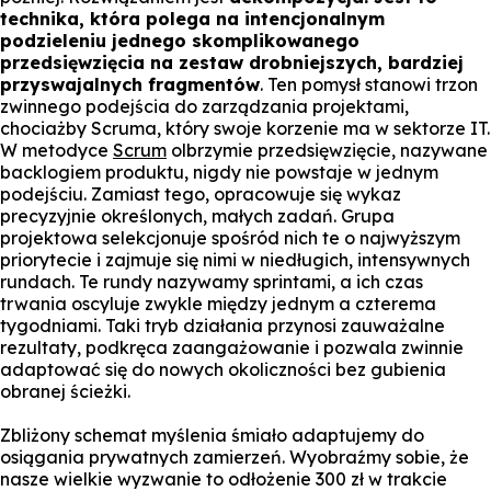
technika, która polega na intencjonalnym
podzieleniu jednego skomplikowanego
przedsięwzięcia na zestaw drobniejszych, bardziej
przyswajalnych fragmentów
. Ten pomysł stanowi trzon
zwinnego podejścia do zarządzania projektami,
chociażby Scruma, który swoje korzenie ma w sektorze IT.
W metodyce
Scrum
olbrzymie przedsięwzięcie, nazywane
backlogiem produktu, nigdy nie powstaje w jednym
podejściu. Zamiast tego, opracowuje się wykaz
precyzyjnie określonych, małych zadań. Grupa
projektowa selekcjonuje spośród nich te o najwyższym
priorytecie i zajmuje się nimi w niedługich, intensywnych
rundach. Te rundy nazywamy sprintami, a ich czas
trwania oscyluje zwykle między jednym a czterema
tygodniami. Taki tryb działania przynosi zauważalne
rezultaty, podkręca zaangażowanie i pozwala zwinnie
adaptować się do nowych okoliczności bez gubienia
obranej ścieżki.
Zbliżony schemat myślenia śmiało adaptujemy do
osiągania prywatnych zamierzeń. Wyobraźmy sobie, że
nasze wielkie wyzwanie to odłożenie 300 zł w trakcie