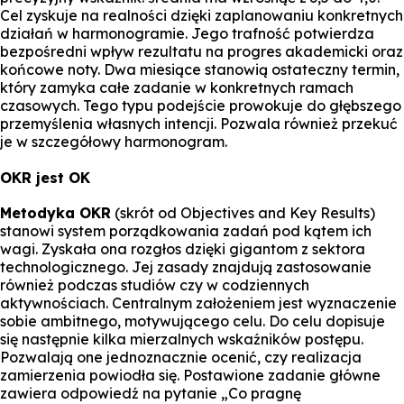
Cel zyskuje na realności dzięki zaplanowaniu konkretnych
działań w harmonogramie. Jego trafność potwierdza
bezpośredni wpływ rezultatu na progres akademicki oraz
końcowe noty. Dwa miesiące stanowią ostateczny termin,
który zamyka całe zadanie w konkretnych ramach
czasowych. Tego typu podejście prowokuje do głębszego
przemyślenia własnych intencji. Pozwala również przekuć
je w szczegółowy harmonogram.
OKR jest OK
Metodyka OKR
(skrót od Objectives and Key Results)
stanowi system porządkowania zadań pod kątem ich
wagi. Zyskała ona rozgłos dzięki gigantom z sektora
technologicznego. Jej zasady znajdują zastosowanie
również podczas studiów czy w codziennych
aktywnościach. Centralnym założeniem jest wyznaczenie
sobie ambitnego, motywującego celu. Do celu dopisuje
się następnie kilka mierzalnych wskaźników postępu.
Pozwalają one jednoznacznie ocenić, czy realizacja
zamierzenia powiodła się. Postawione zadanie główne
zawiera odpowiedź na pytanie „Co pragnę