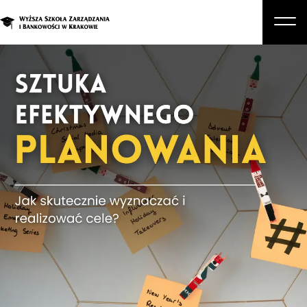
O nas
Studia
Studia podyplomowe i kursy
Kandydat
Student
Biznes
Zapisz się na studia