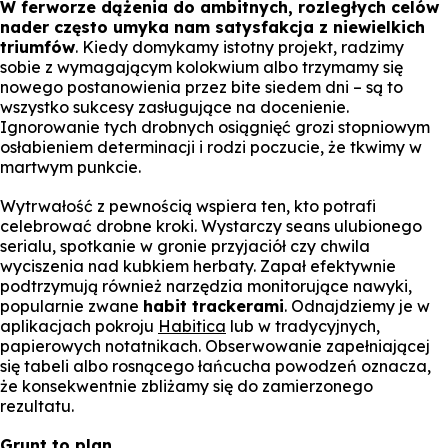
W ferworze dążenia do ambitnych, rozległych celów
nader często umyka nam satysfakcja z niewielkich
triumfów
. Kiedy domykamy istotny projekt, radzimy
sobie z wymagającym kolokwium albo trzymamy się
nowego postanowienia przez bite siedem dni – są to
wszystko sukcesy zasługujące na docenienie.
Ignorowanie tych drobnych osiągnięć grozi stopniowym
osłabieniem determinacji i rodzi poczucie, że tkwimy w
martwym punkcie.
Wytrwałość z pewnością wspiera ten, kto potrafi
celebrować drobne kroki. Wystarczy seans ulubionego
serialu, spotkanie w gronie przyjaciół czy chwila
wyciszenia nad kubkiem herbaty. Zapał efektywnie
podtrzymują również narzędzia monitorujące nawyki,
popularnie zwane
habit trackerami
. Odnajdziemy je w
aplikacjach pokroju
Habitica
lub w tradycyjnych,
papierowych notatnikach. Obserwowanie zapełniającej
się tabeli albo rosnącego łańcucha powodzeń oznacza,
że konsekwentnie zbliżamy się do zamierzonego
rezultatu.
Grunt to plan