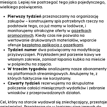
miesiąca. Lepiej nie postrzegać tego jako pojedynczego,
wielkiego poświęcenia.
Pierwszy tydzień
przeznaczamy na organizację
zakupów – konstruujemy spis potrzebnych rzeczy na
podstawie tego, co już mamy w lodówce, i
monitorujemy atrakcyjne oferty w
gazetkach
promocyjnych
. Kiedy czas nie pozwala na
wertowanie drukowanych materiałów, wsparcie
oferuje
bezpłatna aplikacja z gazetkami
.
Tydzień numer
dwa poświęcamy na modyfikację
przyzwyczajeń. Przykładem jest parzenie kawy we
własnym zakresie, zamiast łapania kubka na mieście
w pośpiechu na zajęcia.
W trzecim tygodniu
analizujemy nasze abonamenty
na platformach streamingowych. Anulujemy te, z
których faktycznie nie korzystamy.
Czwarty tydzień
rezerwujemy na skrupulatne
policzenie całości miesięcznych wydatków i zebranie
wniosków z przeprowadzonych działań.
Cel, który na starcie wydawał się zniechęcający, przestaje
onieśmielać. Przeistacza się w logiczny ciąg jasnych do