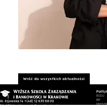
Wróć do wszystkich aktualności
Polit
RODO
BIP
Al. Kijowska 14
+(48) 12 635 68 00
Identyf
30-079 Kraków
wszib@wszib.edu.pl