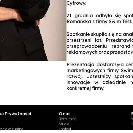
Cyfrowy.
21 grudnia odbyło się spo
Romańska z firmy Swim Test.
Spotkanie skupiło się na ana
przestrzeni lat. Przedsta
przeprowadzeniu rebrandi
reklamowych oraz przedstawi
Prezentacja dostarczyła ce
marketingowych firmy Swim 
rozwój. Uczestnicy spotka
innowacje w dziedzinie m
konkretnej firmy.
yka Prywatności
O nas
Rekrutacja
W
Studia
T
ikacja wizualna
Kontakt