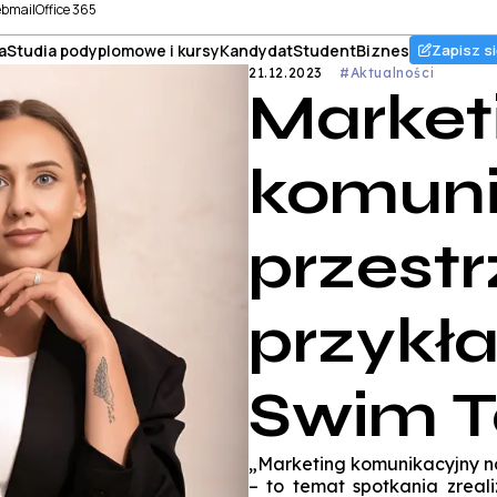
bmail
Office 365
a
Studia podyplomowe i kursy
Kandydat
Student
Biznes
Zapisz si
21.12.2023
#Aktualności
Market
komuni
przestr
przykła
Swim T
„Marketing komunikacyjny na 
– to temat spotkania zrea