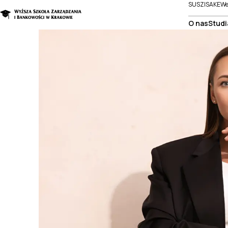
SUSZI
SAKE
We
O nas
Studi