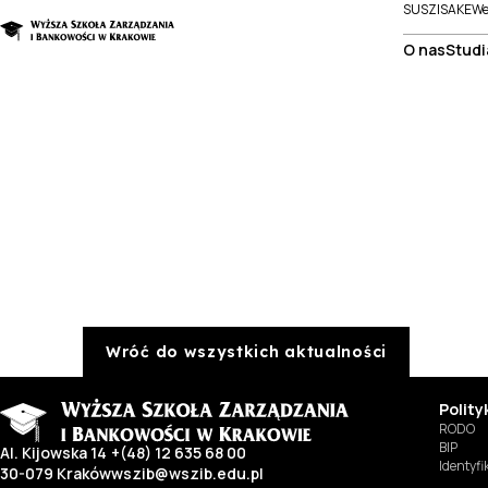
SUSZI
SAKE
We
O nas
Studi
Wróć do wszystkich aktualności
Polit
RODO
BIP
Al. Kijowska 14
+(48) 12 635 68 00
Identyf
30-079 Kraków
wszib@wszib.edu.pl