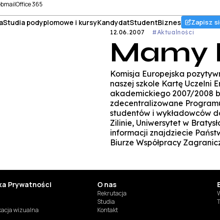
bmail
Office 365
a
Studia podyplomowe i kursy
Kandydat
Student
Biznes
Zapisz si
12.06.2007
#Aktualności
Mamy 
Komisja Europejska pozytywn
naszej szkole Kartę Uczelni 
akademickiego 2007/2008 bę
zdecentralizowane Programu
studentów i wykładowców do 
Zilinie, Uniwersytet w Braty
informacji znajdziecie Państ
Biurze Współpracy Zagraniczn
yka Prywatności
O nas
Rekrutacja
W
Studia
T
ikacja wizualna
Kontakt