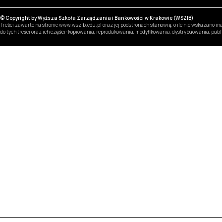
© Copyright by Wyższa Szkoła Zarządzania i Bankowości w Krakowie (WSZIB)
Treści zawarte na stronie www.wszib.edu.pl oraz jej podstronach stanowią, o ile nie wskazano 
do tych treści oraz ich części: kopiowania, reprodukowania, modyfikowania, dystrybuowania, pub