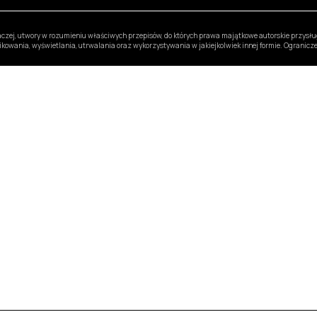
inaczej, utwory w rozumieniu właściwych przepisów, do których prawa majątkowe autorskie przys
likowania, wyświetlania, utrwalania oraz wykorzystywania w jakiejkolwiek innej formie. Ogranic