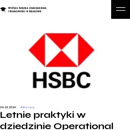
O nas
Studia
Studia podyplomowe i kursy
Kandydat
Student
Biznes
Zapisz się na studia
06.02.2024
#Kariery
Letnie praktyki w
dziedzinie Operational