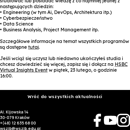
studiować lub posiadać wiedzę z co najmniej jednej z
następujących dziedzin:
• Engineering (w tym Ai, DevOps, Architektura itp.)
• Cyberbezpieczeństwo
• Data Science
• Business Analysis, Project Management itp.
Szczegółowe informacje na temat wszystkich programów
są dostępne
tutaj
.
Jeśli wciąż się uczysz lub niedawno ukończyłeś studia i
chcesz dowiedzieć się więcej, zapisz się i dołącz na
HSBC
Virtual Insights Event
w piątek, 23 lutego, o godzinie
16:00.
Wróć do wszystkich aktualności
Al. Kijowska 14
30-079 Kraków
+(48) 12 635 68 00
wszib@wszib.edu.pl