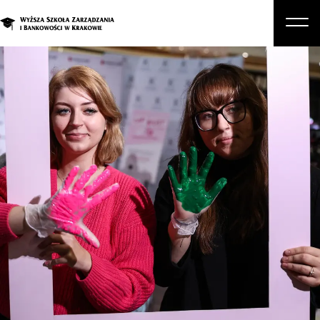
O nas
Studia
Studia podyplomowe i kursy
Kandydat
Student
Biznes
Zapisz się na studia