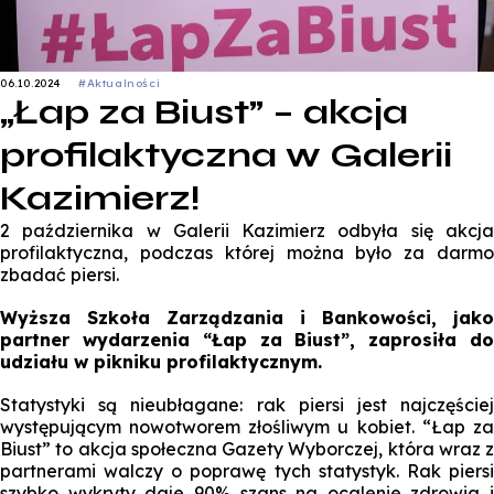
06.10.2024
#Aktualności
„Łap za Biust” – akcja
profilaktyczna w Galerii
Kazimierz!
2 października w Galerii Kazimierz odbyła się akcja
profilaktyczna, podczas której można było za darmo
zbadać piersi.
Wyższa Szkoła Zarządzania i Bankowości, jako
partner wydarzenia “Łap za Biust”, zaprosiła do
udziału w pikniku profilaktycznym.
Statystyki są nieubłagane: rak piersi jest najczęściej
występującym nowotworem złośliwym u kobiet. “Łap za
Biust” to akcja społeczna Gazety Wyborczej, która wraz z
partnerami walczy o poprawę tych statystyk. Rak piersi
szybko wykryty daje 90% szans na ocalenie zdrowia i