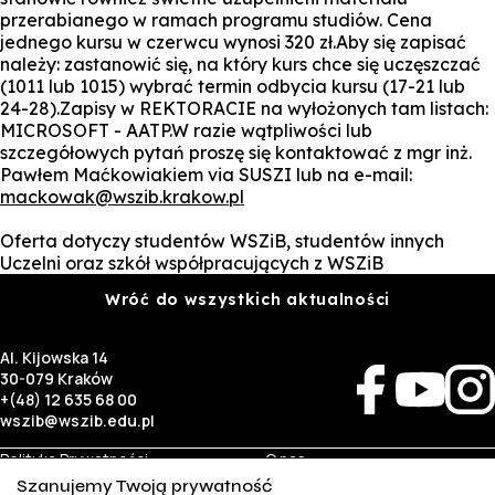
przerabianego w ramach programu studiów. Cena
jednego kursu w czerwcu wynosi 320 zł.Aby się zapisać
należy: zastanowić się, na który kurs chce się uczęszczać
(1011 lub 1015) wybrać termin odbycia kursu (17-21 lub
24-28).Zapisy w REKTORACIE na wyłożonych tam listach:
MICROSOFT - AATP.W razie wątpliwości lub
szczegółowych pytań proszę się kontaktować z mgr inż.
Pawłem Maćkowiakiem via SUSZI lub na e-mail:
mackowak@wszib.krakow.pl
Oferta dotyczy studentów WSZiB, studentów innych
Uczelni oraz szkół współpracujących z WSZiB
Wróć do wszystkich aktualności
Al. Kijowska 14
30-079 Kraków
+(48) 12 635 68 00
wszib@wszib.edu.pl
Polityka Prywatności
O nas
RODO
Rekrutacja
Szanujemy Twoją prywatność