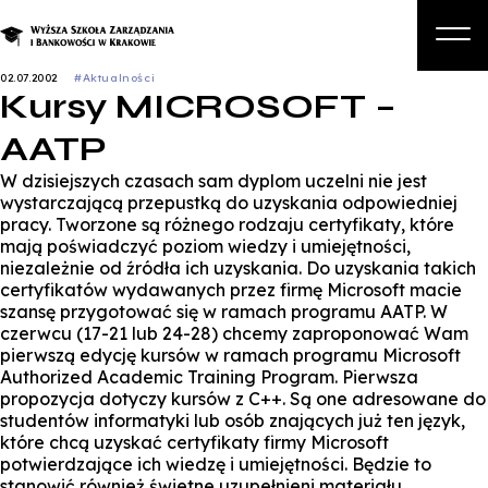
02.07.2002
#Aktualności
Kursy MICROSOFT –
O nas
AATP
Studia
W dzisiejszych czasach sam dyplom uczelni nie jest
Studia podyplomowe i kursy
wystarczającą przepustką do uzyskania odpowiedniej
pracy. Tworzone są różnego rodzaju certyfikaty, które
Kandydat
mają poświadczyć poziom wiedzy i umiejętności,
niezależnie od źródła ich uzyskania. Do uzyskania takich
Student
certyfikatów wydawanych przez firmę Microsoft macie
szansę przygotować się w ramach programu AATP. W
Biznes
czerwcu (17-21 lub 24-28) chcemy zaproponować Wam
pierwszą edycję kursów w ramach programu Microsoft
Zapisz się na studia
Authorized Academic Training Program. Pierwsza
propozycja dotyczy kursów z C++. Są one adresowane do
studentów informatyki lub osób znających już ten język,
które chcą uzyskać certyfikaty firmy Microsoft
potwierdzające ich wiedzę i umiejętności. Będzie to
stanowić również świetne uzupełnieni materiału