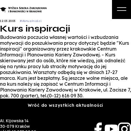
12.03.2003
#Aktualności
Kurs inspiracji
O nas
Budowania poczucia własnej wartości i wzbudzania
Studia
motywacji do poszukiwania pracy dotyczyć będzie "Kurs
inspiracji" organizowany przez krakowskie Centrum
Studia podyplomowe i kursy
Informacji i Planowania Kariery Zawodowej. - Kurs
skierowany jest do osób, które nie wiedzą, jak odnaleźć
Kandydat
się na rynku pracy lub straciły motywację do jej
poszukiwania. Warsztaty odbędą się w dniach 17-27
Student
marca. Kurs jest bezpłatny. Są jeszcze wolne miejsca, ale
na kurs należy się zapisać w Centrum Informacji i
Biznes
Planowania Kariery Zawodowej w Krakowie, ul. Zacisze 7,
pok. 700 (parter), tel.(0-12) 616 09 30.
Zapisz się na studia
Wróć do wszystkich aktualności
Al. Kijowska 14
30-079 Kraków