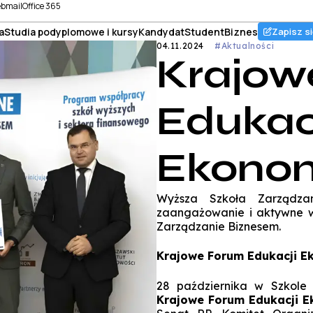
bmail
Office 365
a
Studia podyplomowe i kursy
Kandydat
Student
Biznes
Zapisz si
04.11.2024
#Aktualności
Krajow
Edukac
Ekonom
Wyższa Szkoła Zarządza
zaangażowanie i aktywne 
Zarządzanie Biznesem.
Krajowe Forum Edukacji E
28 października w Szkole
Krajowe Forum Edukacji E