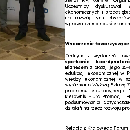
Senat RP, Komitet Organi
Uczestnicy dyskutowali 
ekonomicznych i przedsiębi
na rozwój tych obszarów.
wprowadzenia nauki ekonomi
Wydarzenie towarzyszące 
Jednym z wydarzeń towar
spotkanie koordynato
Biznesem
z okazji jego 15-
edukacji ekonomicznej w P
wiedzy ekonomicznej w sz
wyróżniono Wyższą Szkołę 
programu edukacyjnego 
kierownik Biura Promocji i 
podsumowania dotychczaso
działań na rzecz rozwoju pr
Relacja z Krajowego Forum 