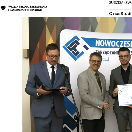
SUSZI
SAKE
We
O nas
Studi