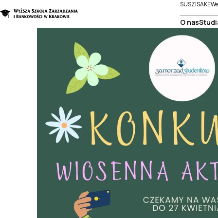
SUSZI
SAKE
We
O nas
Studi