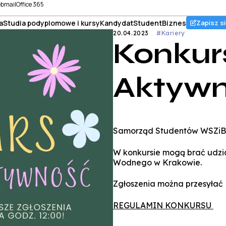
bmail
Office 365
a
Studia podyplomowe i kursy
Kandydat
Student
Biznes
Zapisz si
20.04.2023
#Kariery
Konkur
Aktywn
Samorząd Studentów WSZiB 
W konkursie mogą brać udzi
Wodnego w Krakowie.
Zgłoszenia można przesyłać 
REGULAMIN KONKURSU