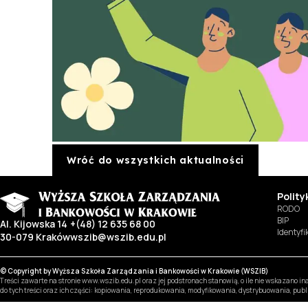
Wróć do wszystkich aktualności
Polit
RODO
BIP
Al. Kijowska 14
+(48) 12 635 68 00
Identyf
30-079 Kraków
wszib@wszib.edu.pl
© Copyright by Wyższa Szkoła Zarządzania i Bankowości w Krakowie (WSZIB)
Treści zawarte na stronie www.wszib.edu.pl oraz jej podstronach stanowią, o ile nie wskazano 
do tych treści oraz ich części: kopiowania, reprodukowania, modyfikowania, dystrybuowania, pub