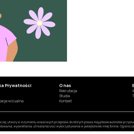
yka Prywatności
O nas
Rekrutacja
W
Studia
T
ikacja wizualna
Kontakt
inaczej, utwory w rozumieniu właściwych przepisów, do których prawa majątkowe autorskie przys
likowania, wyświetlania, utrwalania oraz wykorzystywania w jakiejkolwiek innej formie. Ogranic