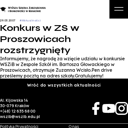
29.03.2007
#Aktualności
Konkurs w ZS w
O nas
Proszowicach
Studia
rozstrzygnięty
Studia podyplomowe i kursy
Informujemy, że nagrodę za wzięcie udziału w konkursie
Kandydat
WSZiB w Zespole Szkół im. Bartosza Głowackiego w
Proszowicach, otrzymuje Zuzanna Wcisło.Pen drive
Student
prześlemy pocztą na adres szkoły.Gratulujemy!
Wróć do wszystkich aktualności
Biznes
Zapisz się na studia
Al. Kijowska 14
30-079 Kraków
+(48) 12 635 68 00
wszib@wszib.edu.pl
Polityka Prywatności
O nas