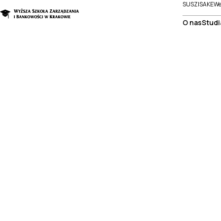
SUSZI
SAKE
We
O nas
Studi