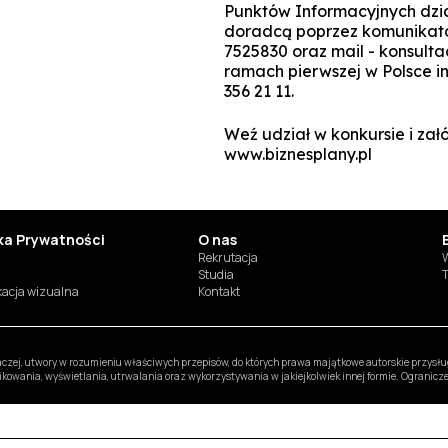
Punktów Informacyjnych dzia
doradcą poprzez komunikator
7525830 oraz mail - konsulta
ramach pierwszej w Polsce inf
356 21 11.
Weź udział w konkursie i załó
www.biznesplany.pl
yka Prywatności
O nas
Rekrutacja
W
Studia
T
ikacja wizualna
Kontakt
inaczej, utwory w rozumieniu właściwych przepisów, do których prawa majątkowe autorskie przys
likowania, wyświetlania, utrwalania oraz wykorzystywania w jakiejkolwiek innej formie. Ogranic