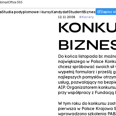
bmail
Office 365
a
Studia podyplomowe i kursy
Kandydat
Student
Biznes
Zapisz si
12.11.2008
#Kariery
KONKU
BIZNE
Do końca listopada br. możn
największego w Polsce Konkurs
chcesz spróbować swoich sił 
wypełnij formularz i prześlij
najlepszych pomysłów otrzymaj
usług, pozwalający na bezpi
AIP. Organizatorem konkursu
przy współpracy z Fundacją 
W tym roku do konkursu zost
pierwsza w Polsce Krajowa S
wprowadzono szkolenia PAB