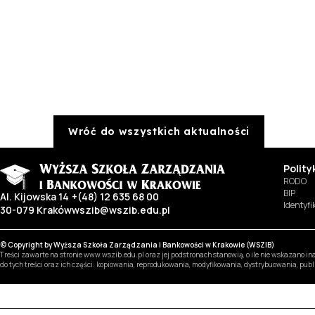
Wróć do wszystkich aktualności
Polit
RODO
BIP
Al. Kijowska 14
+(48) 12 635 68 00
Identyf
30-079 Kraków
wszib@wszib.edu.pl
© Copyright by Wyższa Szkoła Zarządzania i Bankowości w Krakowie (WSZIB)
Treści zawarte na stronie www.wszib.edu.pl oraz jej podstronach stanowią, o ile nie wskazano 
do tych treści oraz ich części: kopiowania, reprodukowania, modyfikowania, dystrybuowania, pub