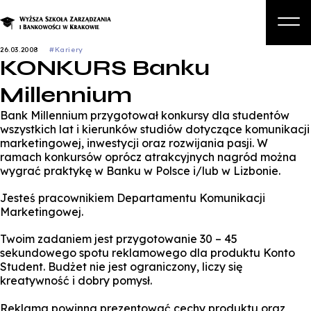
26.03.2008
#Kariery
KONKURS Banku
O nas
Millennium
Studia
Bank Millennium przygotował konkursy dla studentów
Studia podyplomowe i kursy
wszystkich lat i kierunków studiów dotyczące komunikacji
marketingowej, inwestycji oraz rozwijania pasji. W
Kandydat
ramach konkursów oprócz atrakcyjnych nagród można
wygrać praktykę w Banku w Polsce i/lub w Lizbonie.
Student
Jesteś pracownikiem Departamentu Komunikacji
Biznes
Marketingowej.
Zapisz się na studia
Twoim zadaniem jest przygotowanie 30 – 45
sekundowego spotu reklamowego dla produktu Konto
Student. Budżet nie jest ograniczony, liczy się
kreatywność i dobry pomysł.
Reklama powinna prezentować cechy produktu oraz