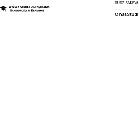
SUSZI
SAKE
We
O nas
Studi