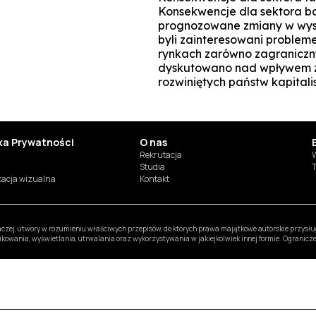
Konsekwencje dla sektora b
prognozowane zmiany w wysok
byli zainteresowani problem
rynkach zarówno zagraniczny
dyskutowano nad wpływem zj
rozwiniętych państw kapital
yka Prywatności
O nas
Rekrutacja
W
Studia
T
ikacja wizualna
Kontakt
inaczej, utwory w rozumieniu właściwych przepisów, do których prawa majątkowe autorskie przys
likowania, wyświetlania, utrwalania oraz wykorzystywania w jakiejkolwiek innej formie. Ogranic