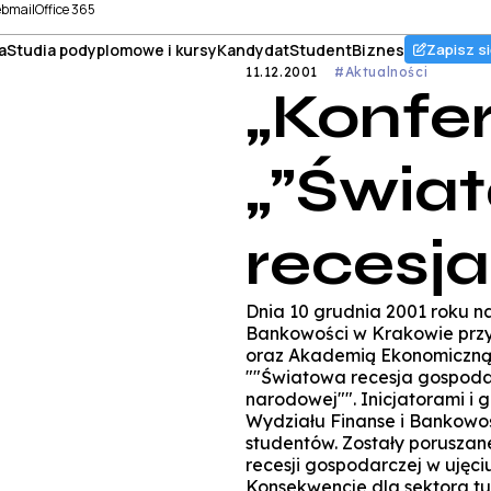
bmail
Office 365
a
Studia podyplomowe i kursy
Kandydat
Student
Biznes
Zapisz si
11.12.2001
#Aktualności
„Konfe
„”Świa
recesja
Dnia 10 grudnia 2001 roku n
Bankowości w Krakowie przy
oraz Akademią Ekonomiczną z
""Światowa recesja gospodarc
narodowej"". Inicjatorami i 
Wydziału Finanse i Bankowoś
studentów. Zostały poruszan
recesji gospodarczej w ujęc
Konsekwencje dla sektora tur