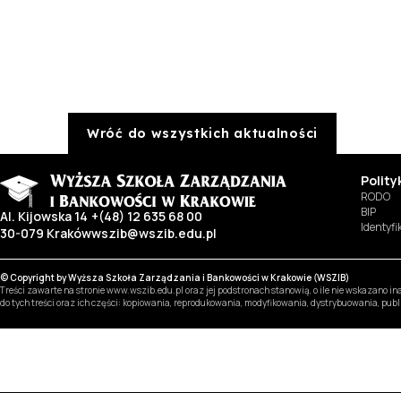
Wróć do wszystkich aktualności
Polit
RODO
BIP
Al. Kijowska 14
+(48) 12 635 68 00
Identyf
30-079 Kraków
wszib@wszib.edu.pl
© Copyright by Wyższa Szkoła Zarządzania i Bankowości w Krakowie (WSZIB)
Treści zawarte na stronie www.wszib.edu.pl oraz jej podstronach stanowią, o ile nie wskazano 
do tych treści oraz ich części: kopiowania, reprodukowania, modyfikowania, dystrybuowania, pub