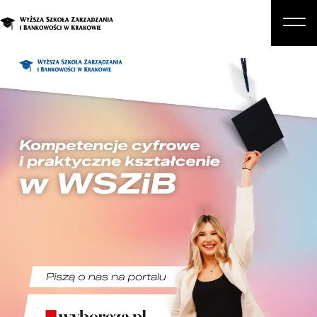
O nas
Studia
Studia podyplomowe i kursy
Kandydat
Student
Biznes
Zapisz się na studia