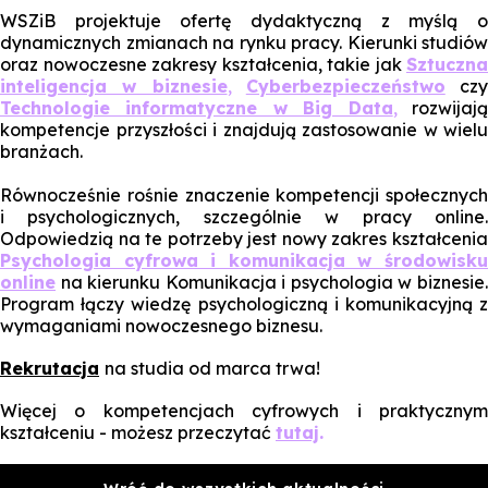
WSZiB projektuje ofertę dydaktyczną z myślą o
dynamicznych zmianach na rynku pracy. Kierunki studiów
oraz nowoczesne zakresy kształcenia, takie jak
Sztuczna
inteligencja w biznesie
,
Cyberbezpieczeństwo
czy
Technologie informatyczne w Big Data
,
rozwijaj
kompetencje przyszłości i znajdują zastosowanie w wielu
branżach.
Równocześnie rośnie znaczenie kompetencji społecznych
i psychologicznych, szczególnie w pracy online.
Odpowiedzią na te potrzeby jest nowy zakres kształcenia
Psychologia cyfrowa i komunikacja w środowisku
online
na kierunku
Komunikacja i psychologia w biznesie
Program łączy wiedzę psychologiczną i komunikacyjną z
wymaganiami nowoczesnego biznesu.
Rekrutacja
na studia od marca trwa!
Więcej o kompetencjach cyfrowych i praktycznym
kształceniu - możesz przeczytać
tutaj
.