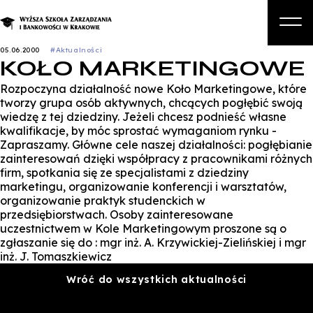
05.06.2000
#Aktualności
KOŁO MARKETINGOWE
O nas
Rozpoczyna działalność nowe Koło Marketingowe, które
Studia
tworzy grupa osób aktywnych, chcących pogłębić swoją
wiedzę z tej dziedziny. Jeżeli chcesz podnieść własne
Studia podyplomowe i kursy
kwalifikacje, by móc sprostać wymaganiom rynku -
Zapraszamy. Główne cele naszej działalności: pogłębianie
Kandydat
zainteresowań dzięki współpracy z pracownikami różnych
firm, spotkania się ze specjalistami z dziedziny
Student
marketingu, organizowanie konferencji i warsztatów,
organizowanie praktyk studenckich w
Biznes
przedsiębiorstwach. Osoby zainteresowane
uczestnictwem w Kole Marketingowym proszone są o
Zapisz się na studia
zgłaszanie się do : mgr inż. A. Krzywickiej-Zielińskiej i mgr
inż. J. Tomaszkiewicz
Wróć do wszystkich aktualności