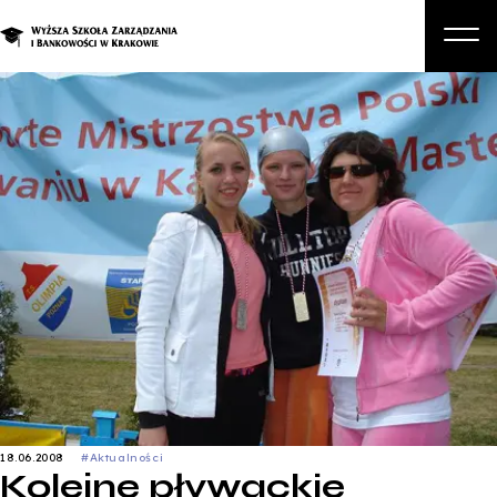
O nas
Studia
Studia podyplomowe i kursy
Kandydat
Student
Biznes
Zapisz się na studia
18.06.2008
#Aktualności
Kolejne pływackie