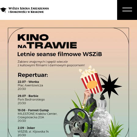
O nas
Studia
Studia podyplomowe i kursy
Kandydat
Student
Biznes
Zapisz się na studia