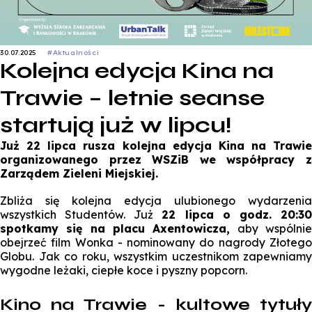
30.07.2025
#Aktualności
Kolejna edycja Kina na
Trawie – letnie seanse
startują już w lipcu!
Już 22 lipca rusza kolejna edycja Kina na Trawie
organizowanego przez WSZiB we współpracy z
Zarządem Zieleni Miejskiej.
Zbliża się kolejna edycja ulubionego wydarzenia
wszystkich Studentów.
Już
22 lipca o godz. 20:3
spotkamy się na placu Axentowicza,
aby wspólni
obejrzeć film
Wonka
- nominowany do nagrody Złoteg
Globu. Jak co roku, wszystkim uczestnikom zapewniamy
wygodne leżaki, ciepłe koce i pyszny popcorn.
Kino na Trawie - kultowe tytuły