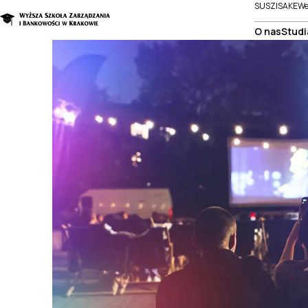
SUSZI
SAKE
We
O nas
Studi