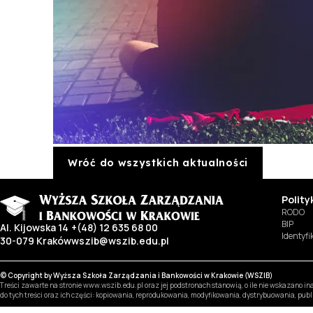
Wróć do wszystkich aktualności
Polit
RODO
BIP
Al. Kijowska 14
+(48) 12 635 68 00
Identyf
30-079 Kraków
wszib@wszib.edu.pl
© Copyright by Wyższa Szkoła Zarządzania i Bankowości w Krakowie (WSZIB)
Treści zawarte na stronie www.wszib.edu.pl oraz jej podstronach stanowią, o ile nie wskazano 
do tych treści oraz ich części: kopiowania, reprodukowania, modyfikowania, dystrybuowania, pub