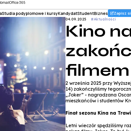
bmail
Office 365
a
Studia podyplomowe i kursy
Kandydat
Student
Biznes
Zapisz si
04.09.2025
#Aktualności
Kino n
zakoń
filmem 
2 września 2025 przy Wyższe
14) zakończyliśmy tegoroczny
„Joker” - nagradzana Oscar
mieszkańców i studentów K
Finał sezonu Kina na Traw
Letni wieczór spędziliśmy r