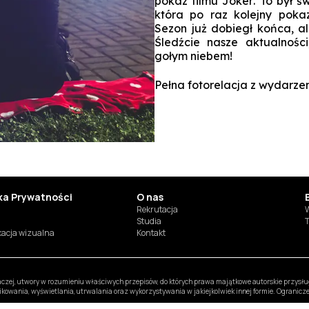
pokaz filmu
Joker
. To był ś
która po raz kolejny poka
Sezon już dobiegł końca, a
Śledźcie nasze aktualnośc
gołym niebem!
Pełna fotorelacja z wydarz
yka Prywatności
O nas
Rekrutacja
W
Studia
T
ikacja wizualna
Kontakt
inaczej, utwory w rozumieniu właściwych przepisów, do których prawa majątkowe autorskie przys
likowania, wyświetlania, utrwalania oraz wykorzystywania w jakiejkolwiek innej formie. Ogranic