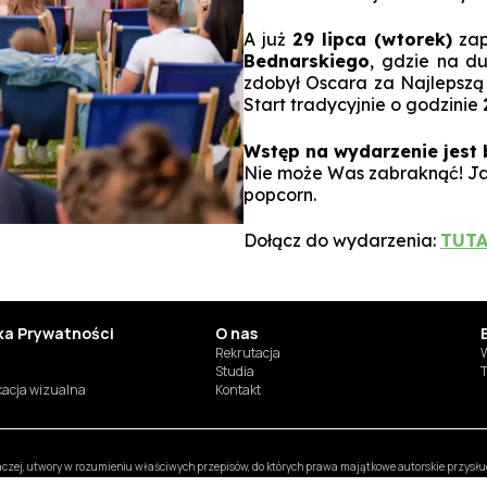
A już
29 lipca (wtorek)
zap
Bednarskiego
, gdzie na 
zdobył Oscara za Najlepszą 
Start tradycyjnie o godzinie
Wstęp na wydarzenie jest 
Nie może Was zabraknąć! Ja
popcorn.
Dołącz do wydarzenia:
TUTA
yka Prywatności
O nas
Rekrutacja
W
Studia
T
ikacja wizualna
Kontakt
inaczej, utwory w rozumieniu właściwych przepisów, do których prawa majątkowe autorskie przys
likowania, wyświetlania, utrwalania oraz wykorzystywania w jakiejkolwiek innej formie. Ogranic