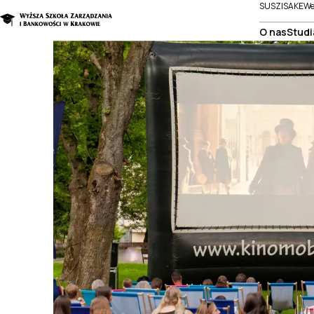
SUSZI
SAKE
We
O nas
Studi