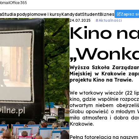
bmail
Office 365
a
Studia podyplomowe i kursy
Kandydat
Student
Biznes
Zapisz si
24.07.2025
#Aktualności
Kino na
„Wonk
Wyższa Szkoła Zarządzan
Miejskiej w Krakowie za
projektu Kino na Trawie.
We wtorkowy wieczór (22 lip
kino, gdzie wspólnie rozpoc
otwartym niebem obejrzeli
Globu opowieść o młodym Wi
miła atmosfera i dobra d
Krakowie.
Pełna fotorelacja na naszy