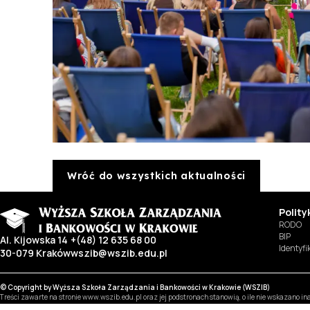
Wróć do wszystkich aktualności
Polit
RODO
BIP
Al. Kijowska 14
+(48) 12 635 68 00
Identyf
30-079 Kraków
wszib@wszib.edu.pl
© Copyright by Wyższa Szkoła Zarządzania i Bankowości w Krakowie (WSZIB)
Treści zawarte na stronie www.wszib.edu.pl oraz jej podstronach stanowią, o ile nie wskazano 
do tych treści oraz ich części: kopiowania, reprodukowania, modyfikowania, dystrybuowania, pub