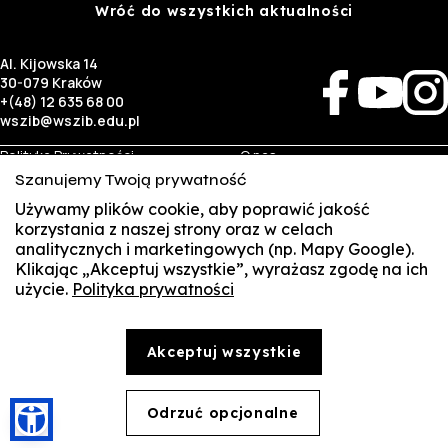
Wróć do wszystkich aktualności
Al. Kijowska 14
30-079 Kraków
+(48) 12 635 68 00
wszib@wszib.edu.pl
Polityka Prywatności
O nas
RODO
Rekrutacja
Szanujemy Twoją prywatność
BIP
Studia
Używamy plików cookie, aby poprawić jakość
Identyfikacja wizualna
Kontakt
korzystania z naszej strony oraz w celach
analitycznych i marketingowych (np. Mapy Google).
Biznes
Student
Klikając „Akceptuj wszystkie”, wyrażasz zgodę na ich
Wynajem sal
Multis Multum
użycie.
Polityka prywatności
SUSZI
Targi pracy
Biblioteka
Samorząd
SAKE
© Copyright by Wyższa Szkoła Zarządzania i Bankowości w Krakowie (WSZIB)
Akceptuj wszystkie
Treści zawarte na stronie www.wszib.edu.pl oraz jej podstronach stanowią, o ile nie wskazano
Webmail
inaczej, utwory w rozumieniu właściwych przepisów, do których prawa majątkowe autorskie
przysługują WSZIB. Bez uprzedniej zgody WSZIB zabrania się w stosunku do tych treści oraz ich
części: kopiowania, reprodukowania, modyfikowania, dystrybuowania, publikowania,
Office 365
wyświetlania, utrwalania oraz wykorzystywania w jakiejkolwiek innej formie. Ograniczenia
Odrzuć opcjonalne
🍪
powyższe nie dotyczą dozwolonego użytku osobistego.