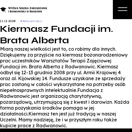
11.12.2008
#Aktualności
Kiermasz Fundacji im.
O nas
Brata Alberta
Studia
Miarą naszej wielkości jest to, co robimy dla innych.
Studia podyplomowe i kursy
Dziękujemy za przyjście na kiermasz bożonarodzeniowy
prac uczestników Warsztatów Terapii Zajęciowej
Kandydat
Fundacji im. Brata Alberta z Radwanowic. Kiermasz
odbył się 12-13 grudnia 2008 przy ul. Armii Krajowej 4
Student
oraz al. Kijowskiej 14. Fundusze uzyskane ze sprzedaży
prac zostaną w całości wykorzystane na potrzeby osób
Biznes
niepełnosprawnych intelektualnie.Fundacja z
Radwanowic jest organizacją charytatywną,
Zapisz się na studia
pozarządową, utrzymującą się z kwest i darowizn. Każda
forma pozyskania środków pomaga w jej
działalności.Kiermasz ten jest już tradycją w naszej
Uczelni. Mamy nadzieję, że i w przyszłym roku także
kupicie prace z Radwanowic.