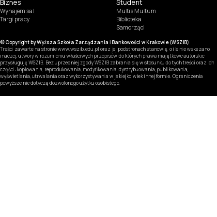
Biznes
Student
Wynajem sal
Multis Multum
Targi pracy
Biblioteka
Samorząd
© Copyright by Wyższa Szkoła Zarządzania i Bankowości w Krakowie (WSZIB)
Treści zawarte na stronie www.wszib.edu.pl oraz jej podstronach stanowią, o ile nie wskazano
inaczej, utwory w rozumieniu właściwych przepisów, do których prawa majątkowe autorskie
przysługują WSZIB. Bez uprzedniej zgody WSZIB zabrania się w stosunku do tych treści oraz ich
części: kopiowania, reprodukowania, modyfikowania, dystrybuowania, publikowania,
wyświetlania, utrwalania oraz wykorzystywania w jakiejkolwiek innej formie. Ograniczenia
powyższe nie dotyczą dozwolonego użytku osobistego.