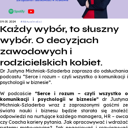
09.05.2024
#Aktualności
Każdy wybór, to słuszny
wybór. O decyzjach
zawodowych i
rodzicielskich kobiet.
Dr Justyna Michniak-Szladerba zaprasza do odsłuchania
podcastu “Serce i rozum – czyli wszystko o komunikacji i
psychologii w biznesie”.
W podcaście
“Serce i rozum – czyli wszystko o
komunikacji i psychologii w biznesie”
dr Justyna
Michniak-Szladerba wraz z zaproszonymi gośćmi ze
świata nauki i biznesu będzie starała się znaleźć
odpowiedzi na nurtujące każdego managera, HR – owca
czy Coacha kariery pytania. Jak opracowywać i wdrażać
systemy motywacyjne? Jak negocjować i rozwiązywać