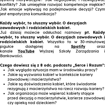
konflikty? Jak umiejętnie rozwijać kompetencje miękkie?
Jak emocje wpływają na podejmowanie decyzji? Czym
jest empatyczna komunikacja?
Każdy wybór, to słuszny wybór. O decyzjach
zawodowych i rodzicielskich kobiet.
Już dzisiaj możecie odsłuchać rozmowy
pt. Każdy
wybór, to słuszny wybór. O decyzjach zawodowych i
rodzicielskich kobiet.
Wszystko to w 30-minutowe
pigułce dostępnej na
Spotify
oraz
kanale
YouTube
Wyższej Szkoły Zarządzania 
Bankowości.
Czego dowiesz się z 8 odc. podcastu „Serce i Rozum”:
Jak wygląda sytuacja mam w środowisku pracy?
Jakie są wyzwania kobiet w kontekście kariery
zawodowej i macierzyństwa?
Jakie są doświadczenia kobiet, które świadomie
rezygnują z macierzyństwa na rzecz rozwoju kariery?
Jak organizacja może wspierać kobiety stojące
przed decyzją o macierzyństwie, karierze zawodowej
czy opieką nad dzieckiem?