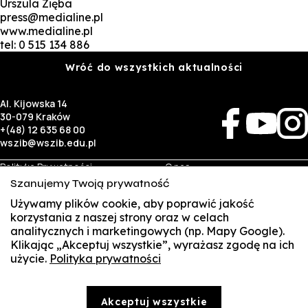
Urszula Zięba
press@medialine.pl
www.medialine.pl
tel: 0 515 134 886
Wróć do wszystkich aktualności
Al. Kijowska 14
30-079 Kraków
+(48) 12 635 68 00
wszib@wszib.edu.pl
Polityka Prywatności
O nas
RODO
Rekrutacja
Szanujemy Twoją prywatność
BIP
Studia
Używamy plików cookie, aby poprawić jakość
Identyfikacja wizualna
Kontakt
korzystania z naszej strony oraz w celach
analitycznych i marketingowych (np. Mapy Google).
Biznes
Student
Klikając „Akceptuj wszystkie”, wyrażasz zgodę na ich
Wynajem sal
Multis Multum
użycie.
Polityka prywatności
SUSZI
Targi pracy
Biblioteka
Samorząd
SAKE
© Copyright by Wyższa Szkoła Zarządzania i Bankowości w Krakowie (WSZIB)
Akceptuj wszystkie
Treści zawarte na stronie www.wszib.edu.pl oraz jej podstronach stanowią, o ile nie wskazano