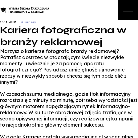
13.11.2008
#Kariery
Kariera fotograficzna w
O nas
branży reklamowej
Studia
Marzysz o karierze fotografa branży reklamowej?
Studia podyplomowe i kursy
Potrafisz dostrzec w otaczającym świecie niezwykłe
momenty i uwiecznić je za pomocą aparatu
Kandydat
fotograficznego? Posiadasz umiejętność ujmowanie
rzeczy w niezwykły sposób i chcesz się tym podzielić z
Student
innymi?
Biznes
W czasach szumu medialnego, gdzie tłok informacyjny
rozrasta się z minuty na minutę, potrzeba wyrazistości jest
Zapisz się na studia
głównym motorem napędzającym rynek informacyjno-
reklamowy. W kulturze obrazkowej zdjęcia trafiające w
sedno opisywanej informacji, czy realizowanej kampanii
to niejednokrotnie główny element sukcesu.
W dziale Kreacje portalu www.medialine.pl w specjalnej