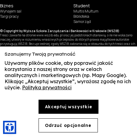
Biznes
Student
Wynajem sal
Multis Multum
Targi pracy
Biblioteka
Samorząd
© Copyright by Wyższa Szkoła Zarządzania i Bankowości w Krakowie (WSZIB)
Treści zawarte na stronie www.wszib.edu.pl oraz jej podstronach stanowią, o ile nie wskazano
inaczej, utwory w rozumieniu właściwych przepisów, do których prawa majątkowe autorskie
przysługują WSZIB. Bez uprzedniej zgody WSZIB zabrania się w stosunku do tych treści oraz ich
części: kopiowania, reprodukowania, modyfikowania, dystrybuowania, publikowania,
wyświetlania, utrwalania oraz wykorzystywania w jakiejkolwiek innej formie. Ograniczenia
Szanujemy Twoją prywatność
powyższe nie dotyczą dozwolonego użytku osobistego.
Używamy plików cookie, aby poprawić jakość
korzystania z naszej strony oraz w celach
analitycznych i marketingowych (np. Mapy Google).
Klikając „Akceptuj wszystkie”, wyrażasz zgodę na ich
użycie.
Polityka prywatności
SUSZI
SAKE
Akceptuj wszystkie
Webmail
Office 365
Odrzuć opcjonalne
🍪