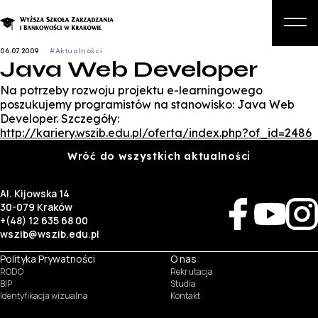
06.07.2009
#Aktualności
Java Web Developer
O nas
Na potrzeby rozwoju projektu e-learningowego
Studia
poszukujemy programistów na stanowisko: Java Web
Developer. Szczegóły:
Studia podyplomowe i kursy
http://kariery.wszib.edu.pl/oferta/index.php?of_id=2486
Kandydat
Wróć do wszystkich aktualności
Student
Al. Kijowska 14
30-079 Kraków
Biznes
+(48) 12 635 68 00
wszib@wszib.edu.pl
Zapisz się na studia
Polityka Prywatności
O nas
RODO
Rekrutacja
BIP
Studia
Identyfikacja wizualna
Kontakt