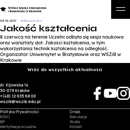
08.06.2007
#Aktualności
Jakość kształcenia
O nas
8 czerwca na terenie Uczelni odbyła się sesja naukowa
Studia
oraz warsztaty dot. Jakości kształcenia, w tym
wykorzystania technik kształcenia na odległość.
Studia podyplomowe i kursy
Organizator: Uniwersytet w Bratysławie oraz WSZiB w
Krakowie
Kandydat
Wróć do wszystkich aktualności
Student
Al. Kijowska 14
Biznes
30-079 Kraków
+(48) 12 635 68 00
Zapisz się na studia
wszib@wszib.edu.pl
Polityka Prywatności
O nas
RODO
Rekrutacja
BIP
Studia
Identyfikacja wizualna
Kontakt