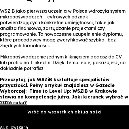
WSZiB jako pierwsza uczelnia w Polsce wdrożyła system
mikropoświadczeń – cyfrowych odznak
potwierdzających konkretne umiejętności, takie jak
analiza finansowa, zarządzanie projektami czy
programowanie. To nowoczesne uzupełnienie dyplomu,
które pracodawcy mogą zweryfikować szybko i bez
zbędnych formalności.
Mikropoświadczenie jednym kliknięciem dodasz do CV
lub profilu na LinkedIn. Dzięki temu lepiej pokazujesz, co
dokładnie potrafisz.
Przeczytaj, jak WSZiB kształtuje specjalistów
przyszłości. Pełny artykuł znajdziesz w Gazecie
Wyborczej:
Time to Level Up: WSZiB w Krakowie
stawia na kompetencje jutra. Jaki kierunek wybrać w
2026 roku?
Wróć do wszystkich aktualności
Al. Kijowska 14