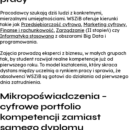
Pracodawcy szukają dziś ludzi z konkretnymi,
mierzalnymi umiejętnościami. WSZiB oferuje kierunki
takie jak
Przedsiębiorczość cyfrowa
,
Marketing cyfrowy
,
Finanse i rachunkowość
,
Zarządzanie
(II stopień) czy
Informatyka stosowana
z obszarami Big Data i
programowania.
Zajęcia prowadzą eksperci z biznesu, w małych grupach
tak, by student rozwijał realne kompetencje już od
pierwszego roku. To model kształcenia, który skraca
dystans między uczelnią a rynkiem pracy i sprawia, że
absolwenci WSZiB są gotowi do działania od pierwszego
dnia zatrudnienia.
Mikropoświadczenia –
cyfrowe portfolio
kompetencji zamiast
samego dyplomu