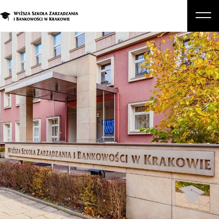
O nas
Studia
Studia podyplomowe i kursy
Kandydat
Student
Biznes
Zapisz się na studia