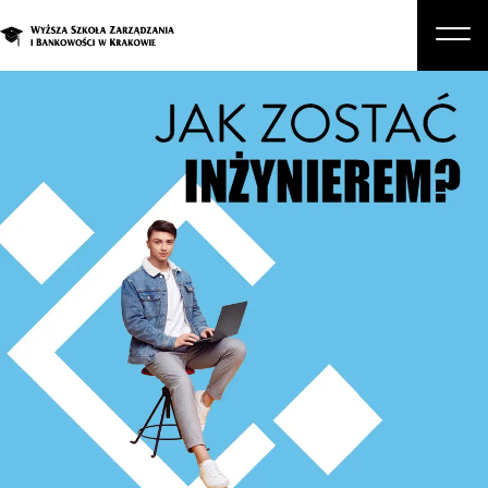
O nas
Studia
Studia podyplomowe i kursy
Kandydat
Student
Biznes
Zapisz się na studia