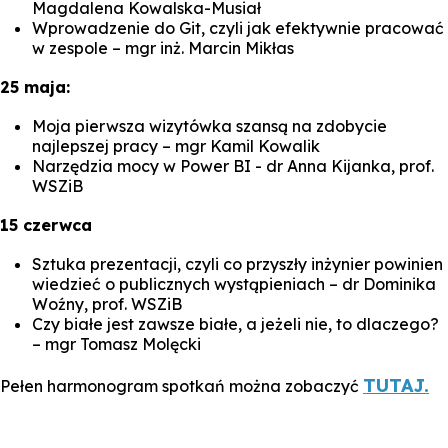
Magdalena Kowalska-Musiał
Wprowadzenie do Git, czyli jak efektywnie pracować
w zespole –
mgr inż. Marcin Mikłas
25 maja:
Moja pierwsza wizytówka szansą na zdobycie
najlepszej pracy
–
mgr Kamil Kowalik
Narzędzia mocy w Power BI
- dr Anna
Kijanka,
prof.
WSZiB
15 czerwca
Sztuka prezentacji, czyli co przyszły inżynier powinien
wiedzieć o publicznych wystąpieniach –
dr Dominika
Woźny, prof. WSZiB
Czy białe jest zawsze białe, a jeżeli nie, to dlaczego?
–
mgr Tomasz Molęcki
TUTAJ.
Pełen harmonogram spotkań można zobaczyć