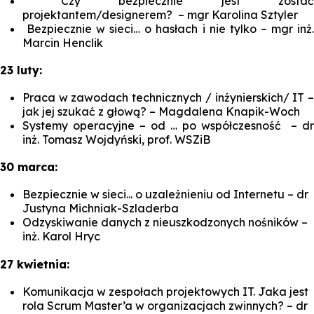
Czy bezpiecznie jest zostać
projektantem/designerem?
– mgr Karolina Sztyler
Bezpiecznie w sieci… o hasłach i nie tylko
– mgr inż
Marcin Henclik
23 luty:
Praca w zawodach technicznych / inżynierskich/ IT –
jak jej szukać z głową?
– Magdalena Knapik-Woch
Systemy operacyjne – od … po współczesność
– dr
inż. Tomasz Wojdyński, prof. WSZiB
30 marca:
Bezpiecznie w sieci... o uzależnieniu od Internetu –
dr
Justyna Michniak-Szladerba
Odzyskiwanie danych z nieuszkodzonych nośników –
inż. Karol Hryc
27 kwietnia:
Komunikacja w zespołach projektowych IT. Jaka jest
rola Scrum Master’a w organizacjach zwinnych? –
dr