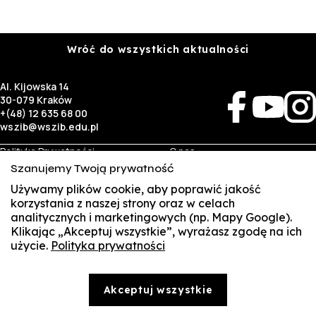
Wróć do wszystkich aktualności
Al. Kijowska 14
30-079 Kraków
+(48) 12 635 68 00
wszib@wszib.edu.pl
Polityka Prywatności
O nas
RODO
Rekrutacja
Szanujemy Twoją prywatność
BIP
Studia
Używamy plików cookie, aby poprawić jakość
Identyfikacja wizualna
Kontakt
korzystania z naszej strony oraz w celach
analitycznych i marketingowych (np. Mapy Google).
Biznes
Student
Klikając „Akceptuj wszystkie”, wyrażasz zgodę na ich
Wynajem sal
Multis Multum
użycie.
Polityka prywatności
SUSZI
Targi pracy
Biblioteka
Samorząd
SAKE
© Copyright by Wyższa Szkoła Zarządzania i Bankowości w Krakowie (WSZIB)
Akceptuj wszystkie
Treści zawarte na stronie www.wszib.edu.pl oraz jej podstronach stanowią, o ile nie wskazano
Webmail
inaczej, utwory w rozumieniu właściwych przepisów, do których prawa majątkowe autorskie
przysługują WSZIB. Bez uprzedniej zgody WSZIB zabrania się w stosunku do tych treści oraz ich