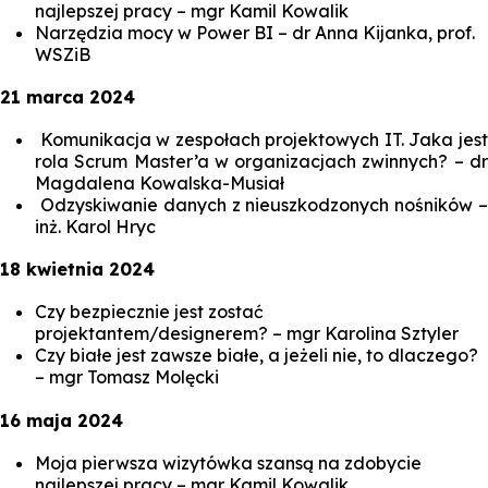
najlepszej pracy
– mgr Kamil Kowalik
Narzędzia mocy w Power BI
– dr Anna Kijanka, prof.
WSZiB
21 marca 2024
Komunikacja w zespołach projektowych IT. Jaka jes
rola Scrum Master’a w organizacjach zwinnych?
– d
Magdalena Kowalska-Musiał
Odzyskiwanie danych z nieuszkodzonych nośników
inż. Karol Hryc
18 kwietnia 2024
Czy bezpiecznie jest zostać
projektantem/designerem?
– mgr Karolina Sztyler
Czy białe jest zawsze białe, a jeżeli nie, to dlaczego?
– mgr Tomasz Molęcki
16 maja 2024
Moja pierwsza wizytówka szansą na zdobycie
najlepszej pracy
– mgr Kamil Kowalik