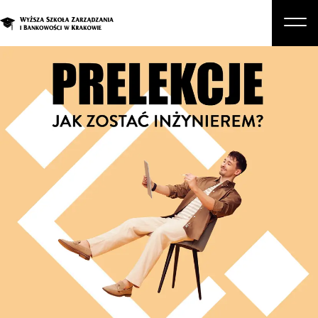
O nas
Studia
Studia podyplomowe i kursy
Kandydat
Student
Biznes
Zapisz się na studia