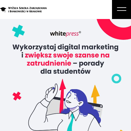
O nas
Studia
Studia podyplomowe i kursy
Kandydat
Student
Biznes
Zapisz się na studia