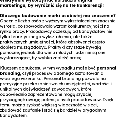
efektywnie wykorzystać narzędzia digital
marketingu, by wyróżnić się na tle konkurencji!
Dlaczego budowanie marki osobistej ma znaczenie?
Obecnie liczba osób z wyższym wykształceniem znacznie
wzrosła, co spowodowało wzrost konkurencyjności na
rynku pracy. Pracodawcy oczekują od kandydatów nie
tylko teoretycznego wykształcenia, ale także
praktycznych umiejętności, które absolwenci często
dopiero muszą zdobyć. Praktyki czy staże bywają
pomocne, jednak dla wielu młodych ludzi nie są one
wystarczające, by szybko znaleźć pracę.
Kluczem do sukcesu w tym wypadku może być
personal
branding
, czyli proces świadomego kształtowania
własnego wizerunku. Personal branding pozwala na
precyzyjne przekazanie swoich umiejętności, wartości i
unikalnych doświadczeń zawodowych, które
odpowiednio zaprezentowane mogą szybciej
przyciągnąć uwagę potencjalnych pracodawców. Dzięki
temu można zyskać większą widoczność w sieci,
zbudować zaufanie i stać się bardziej wiarygodnym
kandydatem.