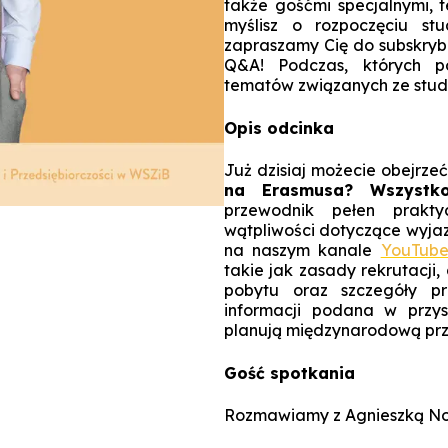
także gośćmi specjalnymi, 
myślisz o rozpoczęciu stu
zapraszamy Cię do subskryb
Q&A! Podczas, których p
tematów związanych ze stu
Opis odcinka
Już dzisiaj możecie obejrze
na Erasmusa? Wszystko
przewodnik pełen praktyc
wątpliwości dotyczące wyjaz
na naszym kanale
YouTub
takie jak zasady rekrutacji,
pobytu oraz szczegóły pro
informacji podana w przys
planują międzynarodową pr
Gość spotkania
Rozmawiamy z Agnieszką No