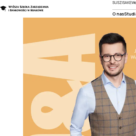
SUSZI
SAKE
We
O nas
Studi