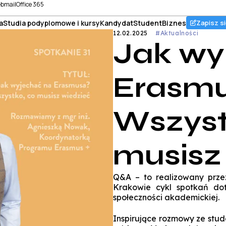
bmail
Office 365
a
Studia podyplomowe i kursy
Kandydat
Student
Biznes
Zapisz si
12.02.2025
#Aktualności
Jak wy
Erasm
Wszyst
musisz
Q&A – to realizowany prze
Krakowie cykl spotkań doty
społeczności akademickiej.
Inspirujące rozmowy ze stu