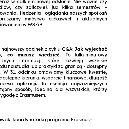
Specjalista ds. Cyberbezpieczeńst
Komunikacja i psychologia w bizn
teraz w całkiem nowej odsłonie. Nie ważne czy
Biuro Promocji i Przedsiębior
diów, czy zaliczyłeś już kilka semestrów –
Technologie cyfrowe w rachunkowoś
Zarządzanie zmianą dla liderów
Koło Naukowe Debat WSZiB
Konferencje WSZiB w Krakowie
Psychologia cyfrowa i komunika
Executive Cybersecurity, AI & Di
owania, śledzenia i oglądania naszych spotkań
Mikropoświadc
Governance in Ban
środowisku on
oruszamy mnóstwo ciekawych i aktualnych
Controlling i audyt finansowy
Koło Naukowe Nowych Mediów
diowaniem w WSZiB.
Darmowe kur
Manager HR
Cisco Networking Academy
Rachunkowość przedsiębiors
WSZiB gra z WOŚP do końca świata i 
obsługa biur rachunko
Biznes i zarządzanie
Studencka Sesja Naukowa
ć najnowszy odcinek z cyklu Q&A:
Jak wyjechać
Prawo dla managerów IT i liderów b
Zarządzanie
Konkurs Marketplace
, co musisz wiedzieć.
To kilkuminutowy
cyfr
Informatyka stosowana
znych informacji, które rozwieją wszelkie
Technologie informatyczne i wizuali
du na studia lub praktyki za granicą - dostępny
Coaching
danych w bizn
Technologie informatyczne w Big Da
e
. W 31. odcinku omawiamy kluczowe kwestie,
Zapytaj WSZiB
Zarządzanie zasobami ludzkimi
Executive Leadership & Strategic P
 dostępne kierunki, wsparcie finansowe, długość
Software engineering i prod
Management in Ban
cesu aplikacji. To esencja najważniejszych
oprogramow
Zarządzanie przedsiębiorstwem
tępny sposób, idealna dla wszystkich, którzy
Doradztwo podatkowe
zygodę z Erasmusem.
Logistyka w przedsiębiorstwie
Studia z partnerem LUQAM
wak, koordynatorką programu Erasmus+.
Marketing cyfrowy
Automotive Quality Expert