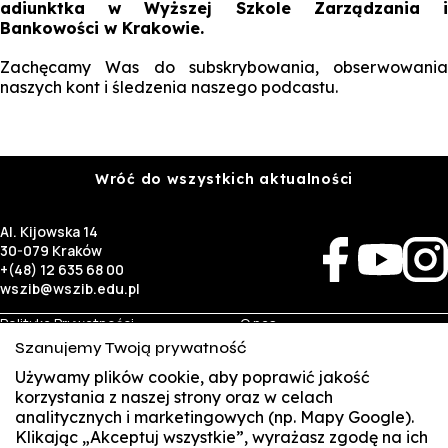
adiunktka w Wyższej Szkole Zarządzania i
Bankowości w Krakowie.
Zachęcamy Was do subskrybowania, obserwowania
naszych kont i śledzenia naszego podcastu.
Wróć do wszystkich aktualności
Al. Kijowska 14
30-079 Kraków
+(48) 12 635 68 00
wszib@wszib.edu.pl
Polityka Prywatności
O nas
RODO
Rekrutacja
Szanujemy Twoją prywatność
BIP
Studia
Identyfikacja wizualna
Kontakt
Używamy plików cookie, aby poprawić jakość
korzystania z naszej strony oraz w celach
analitycznych i marketingowych (np. Mapy Google).
Biznes
Student
Klikając „Akceptuj wszystkie”, wyrażasz zgodę na ich
Wynajem sal
Multis Multum