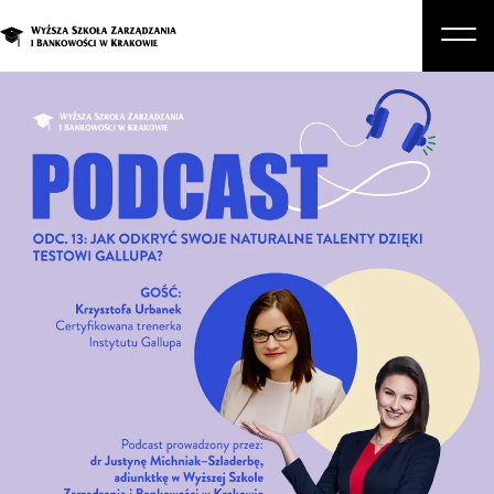
O nas
Studia
Studia podyplomowe i kursy
Kandydat
Student
Biznes
Zapisz się na studia