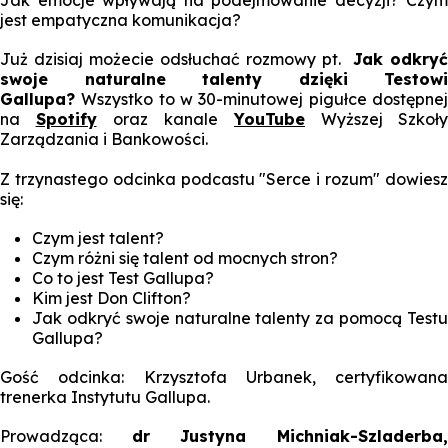
Jak emocje wpływają na podejmowanie decyzji? Czym
jest empatyczna komunikacja?
Już dzisiaj możecie odsłuchać rozmowy pt.
Jak odkryć
swoje naturalne talenty dzięki Testowi
Gallupa?
Wszystko to w 30-minutowej pigułce dostępne
na
Spotify
oraz kanale
YouTube
Wyższej Szkoły
Zarządzania i Bankowości.
Z trzynastego odcinka podcastu "Serce i rozum" dowiesz
się:
Czym jest talent?
Czym różni się talent od mocnych stron?
Co to jest Test Gallupa?
Kim jest Don Clifton?
Jak odkryć swoje naturalne talenty za pomocą Testu
Gallupa?
Gość odcinka: Krzysztofa Urbanek, certyfikowana
trenerka Instytutu Gallupa.
Prowadząca:
dr Justyna Michniak-Szladerba