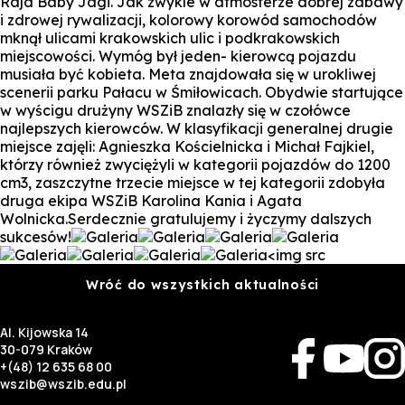
Rajd Baby Jagi. Jak zwykle w atmosferze dobrej zabawy
i zdrowej rywalizacji, kolorowy korowód samochodów
mknął ulicami krakowskich ulic i podkrakowskich
miejscowości. Wymóg był jeden- kierowcą pojazdu
musiała być kobieta. Meta znajdowała się w urokliwej
scenerii parku Pałacu w Śmiłowicach. Obydwie startujące
w wyścigu drużyny WSZiB znalazły się w czołówce
najlepszych kierowców. W klasyfikacji generalnej drugie
miejsce zajęli: Agnieszka Kościelnicka i Michał Fajkiel,
którzy również zwyciężyli w kategorii pojazdów do 1200
cm3, zaszczytne trzecie miejsce w tej kategorii zdobyła
druga ekipa WSZiB Karolina Kania i Agata
Wolnicka.Serdecznie gratulujemy i życzymy dalszych
sukcesów!
<img src
Wróć do wszystkich aktualności
Al. Kijowska 14
30-079 Kraków
+(48) 12 635 68 00
wszib@wszib.edu.pl