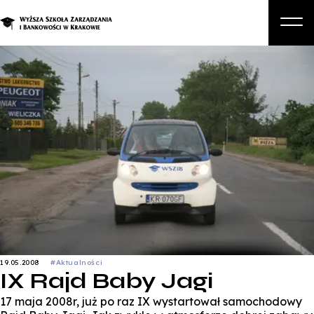
O nas
Studia
Studia podyplomowe i kursy
Kandydat
Student
Biznes
Zapisz się na studia
19.05.2008
#Aktualności
IX Rajd Baby Jagi
17 maja 2008r, już po raz IX wystartował samochodowy