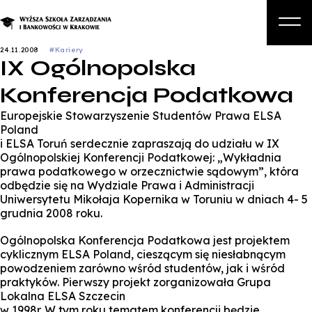
24.11.2008
#Kariery
IX Ogólnopolska
O nas
Konferencja Podatkowa
Studia
Europejskie Stowarzyszenie Studentów Prawa ELSA
Studia podyplomowe i kursy
Poland
i ELSA Toruń serdecznie zapraszają do udziału w IX
Kandydat
Ogólnopolskiej Konferencji Podatkowej: „Wykładnia
prawa podatkowego w orzecznictwie sądowym”, która
Student
odbędzie się na Wydziale Prawa i Administracji
Uniwersytetu Mikołaja Kopernika w Toruniu w dniach 4- 5
Biznes
grudnia 2008 roku.
Zapisz się na studia
Ogólnopolska Konferencja Podatkowa jest projektem
cyklicznym ELSA Poland, cieszącym się niesłabnącym
powodzeniem zarówno wśród studentów, jak i wśród
praktyków. Pierwszy projekt zorganizowała Grupa
Lokalna ELSA Szczecin
w 1998r. W tym roku tematem konferencji będzie