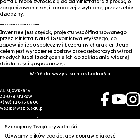
portalu może zwrócić się do administratora z prośbą o
zorganizowanie sesji doradczej z wybranej przez siebie
dziedziny.
˜˜˜˜˜˜˜˜˜˜˜˜˜˜˜˜˜˜
Inventree jest częścią projektu współfinansowanego
przez Ministra Nauki i Szkolnictwa Wyższego, co
zapewnia jego społeczny i bezpłatny charakter. Jego
celem jest wyrobienie postaw przedsiębiorczych wśród
młodych ludzi i zachęcenie ich do zakładania własnej
działalności gospodarczej.
Wróć do wszystkich aktualności
Al. Kijowska 14
30-079 Kraków
+(48) 12 635 68 00
wszib@wszib.edu.pl
Polityka Prywatności
O nas
RODO
Rekrutacja
Szanujemy Twoją prywatność
BIP
Studia
Używamy plików cookie, aby poprawić jakość
Identyfikacja wizualna
Kontakt