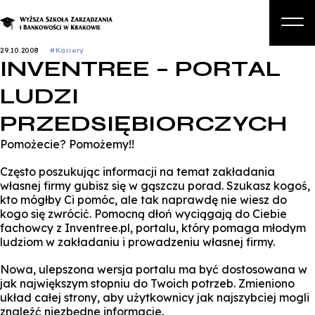
29.10.2008
#Kariery
INVENTREE – PORTAL
O nas
LUDZI
Studia
PRZEDSIĘBIORCZYCH
Studia podyplomowe i kursy
Pomożecie? Pomożemy!!
Kandydat
Często poszukując informacji na temat zakładania
Student
własnej firmy gubisz się w gąszczu porad. Szukasz kogoś,
kto mógłby Ci pomóc, ale tak naprawdę nie wiesz do
Biznes
kogo się zwrócić. Pomocną dłoń wyciągają do Ciebie
fachowcy z Inventree.pl, portalu, który pomaga młodym
Zapisz się na studia
ludziom w zakładaniu i prowadzeniu własnej firmy.
Nowa, ulepszona wersja portalu ma być dostosowana w
jak największym stopniu do Twoich potrzeb. Zmieniono
układ całej strony, aby użytkownicy jak najszybciej mogli
znaleźć niezbędne informacje.