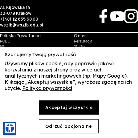
Al. Kijowska 14
30-079 Kraków
+(48) 12 635 68 00
wszib@wszib.edu.pl
Polityka Prywatności
O nas
RODO
Rekrutacja
BIP
Studia
Identyfikacja wizualna
Kontakt
Szanujemy Twoją prywatność
Używamy plików cookie, aby poprawić jakość
Biznes
Student
korzystania z naszej strony oraz w celach
Wynajem sal
Multis Multum
analitycznych i marketingowych (np. Mapy Google).
Targi pracy
Biblioteka
Klikając „Akceptuj wszystkie”, wyrażasz zgodę na ich
Samorząd
użycie.
Polityka prywatności
SUSZI
© Copyright by Wyższa Szkoła Zarządzania i Bankowości w Krakowie (WSZIB)
Treści zawarte na stronie www.wszib.edu.pl oraz jej podstronach stanowią, o ile nie wskazano
SAKE
inaczej, utwory w rozumieniu właściwych przepisów, do których prawa majątkowe autorskie
przysługują WSZIB. Bez uprzedniej zgody WSZIB zabrania się w stosunku do tych treści oraz ich
Akceptuj wszystkie
części: kopiowania, reprodukowania, modyfikowania, dystrybuowania, publikowania,
Webmail
wyświetlania, utrwalania oraz wykorzystywania w jakiejkolwiek innej formie. Ograniczenia
powyższe nie dotyczą dozwolonego użytku osobistego.
Office 365
Odrzuć opcjonalne
🍪