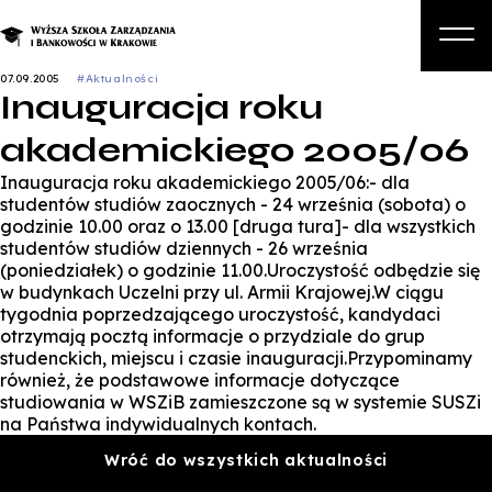
07.09.2005
#Aktualności
Inauguracja roku
O nas
akademickiego 2005/06
Studia
Inauguracja roku akademickiego 2005/06:- dla
Studia podyplomowe i kursy
studentów studiów zaocznych - 24 września (sobota) o
godzinie 10.00 oraz o 13.00 [druga tura]- dla wszystkich
Kandydat
studentów studiów dziennych - 26 września
(poniedziałek) o godzinie 11.00.Uroczystość odbędzie się
Student
w budynkach Uczelni przy ul. Armii Krajowej.W ciągu
tygodnia poprzedzającego uroczystość, kandydaci
Biznes
otrzymają pocztą informacje o przydziale do grup
studenckich, miejscu i czasie inauguracji.Przypominamy
Zapisz się na studia
również, że podstawowe informacje dotyczące
studiowania w WSZiB zamieszczone są w systemie SUSZi
na Państwa indywidualnych kontach.
Wróć do wszystkich aktualności