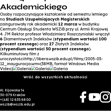
Akademickiego
Osoby rozpoczynające kształcenie od semestru letniego
na
Studiach Uzupełniajacych Magisterskich
zaingurowały rok akademicki
12 marca
w budynku
Centrum Obsługi Studenta WSZiB przy ul. Armii Krajowej
4. JM Rektor profesor Włodzimierz Roszczynialski wręczył
6
Diamentowych Indeksów (
stypendium wartości 100
procent czesnego
) oraz
27
Złotych Indeksów
(
stypendium wartości 50 procent czesnego
).
Kilkuminutowy film z
uroczystości:http://libera.wszib.edu.pl/filmy/2005-03-
12_inauguracja.wmv(38MB, format Windows Media
Video)
Wróć do wszystkich aktualności
Al. Kijowska 14
30-079 Kraków
+(48) 12 635 68 00
wszib@wszib.edu.pl