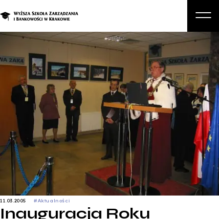
O nas
Studia
Studia podyplomowe i kursy
Kandydat
Student
Biznes
Zapisz się na studia
11.03.2005
#Aktualności
Inauguracja Roku