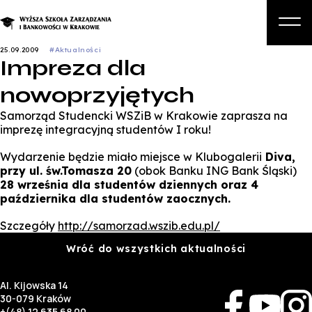
25.09.2009
#Aktualności
Impreza dla
O nas
nowoprzyjętych
Studia
Samorząd Studencki WSZiB w Krakowie zaprasza na
Studia podyplomowe i kursy
imprezę integracyjną studentów I roku!
Kandydat
Wydarzenie będzie miało miejsce w Klubogalerii
Diva,
przy ul. św.Tomasza 20
(obok Banku ING Bank Śląski)
Student
28 września dla studentów dziennych oraz 4
października dla studentów zaocznych.
Biznes
Szczegóły
http://samorzad.wszib.edu.pl/
Zapisz się na studia
Wróć do wszystkich aktualności
Al. Kijowska 14
30-079 Kraków
+(48) 12 635 68 00