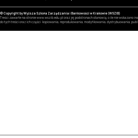
© Copyright by Wyższa Szkoła Zarządzania i Bankowości w Krakowie (WSZIB)
Treści zawarte na stronie www.wszib.edu.pl oraz jej podstronach stanowią, o ile nie wskazano 
do tych treści oraz ich części: kopiowania, reprodukowania, modyfikowania, dystrybuowania, pub