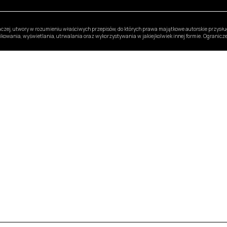
inaczej, utwory w rozumieniu właściwych przepisów, do których prawa majątkowe autorskie przys
likowania, wyświetlania, utrwalania oraz wykorzystywania w jakiejkolwiek innej formie. Ogranic