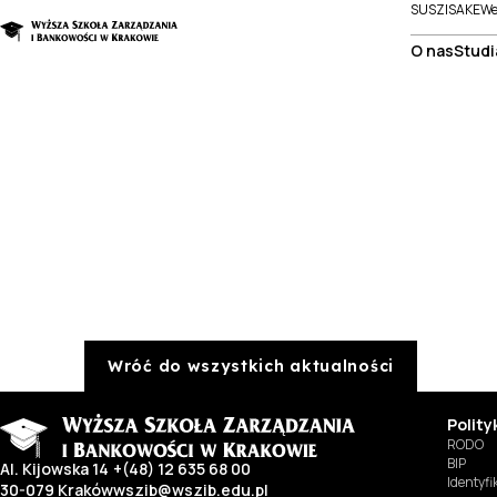
SUSZI
SAKE
We
O nas
Studi
Wróć do wszystkich aktualności
Polit
RODO
BIP
Al. Kijowska 14
+(48) 12 635 68 00
Identyf
30-079 Kraków
wszib@wszib.edu.pl