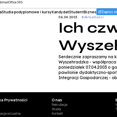
bmail
Office 365
a
Studia podyplomowe i kursy
Kandydat
Student
Biznes
Zapisz si
06.04.2003
#Aktualności
Ich cz
Wysze
Serdecznie zapraszamy na ko
Wyszehradzka - współpraca c
poniedziałek 07.04.2003 o g
pawilonie dydaktyczno-sport
Integracji Gospodarczej - 
yka Prywatności
O nas
Rekrutacja
W
Studia
T
ikacja wizualna
Kontakt