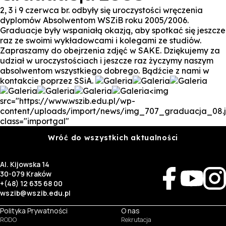
2, 3 i 9 czerwca br. odbyły się uroczystości wręczenia
dyplomów Absolwentom WSZiB roku 2005/2006.
Graduacje były wspaniałą okazją, aby spotkać się jeszcze
raz ze swoimi wykładowcami i kolegami ze studiów.
Zapraszamy do obejrzenia zdjęć w SAKE. Dziękujemy za
udział w uroczystościach i jeszcze raz życzymy naszym
absolwentom wszystkiego dobrego. Bądźcie z nami w
kontakcie poprzez SSiA.
<img
src="https://www.wszib.edu.pl/wp-
content/uploads/import/news/img_707_graduacja_08.
class="importgal"
Wróć do wszystkich aktualności
Al. Kijowska 14
30-079 Kraków
+(48) 12 635 68 00
wszib@wszib.edu.pl
Polityka Prywatności
O nas
RODO
Rekrutacja