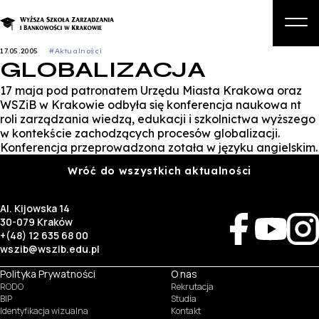
17.05.2005
#Aktualności
GLOBALIZACJA
O nas
17 maja pod patronatem Urzędu Miasta Krakowa oraz
Studia
WSZiB w Krakowie odbyła się konferencja naukowa nt
roli zarządzania wiedzą, edukacji i szkolnictwa wyższego
Studia podyplomowe i kursy
w kontekście zachodzących procesów globalizacji.
Konferencja przeprowadzona zotała w języku angielskim.
Kandydat
Wróć do wszystkich aktualności
Student
Al. Kijowska 14
Biznes
30-079 Kraków
+(48) 12 635 68 00
Zapisz się na studia
wszib@wszib.edu.pl
Polityka Prywatności
O nas
RODO
Rekrutacja
BIP
Studia
Identyfikacja wizualna
Kontakt