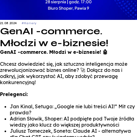
21.08.2024
#Kariery
GenAI -commerce.
Młodzi w e-biznesie!
GenAI -commerce. Młodzi w e-biznesie! 🤖
Chcesz dowiedzieć się, jak sztuczna inteligencja może
zrewolucjonizować biznes online? 🚀 Dołącz do nas i
odkryj, jak wykorzystać AI, aby zdobyć przewagę
konkurencyjną!
Prelegenci:
Jan Kinal, Setugo: „Google nie lubi treści AI!” Mit czy
prawda?
Adrian Słowik, Shoper: AI podpięte pod Twoje źródła
wiedzy jako klucz do większej produktywności
Juliusz Tomeczek, Soneta: Claude AI - alternatywa
dla Chat GPT czy świadomy wybór?