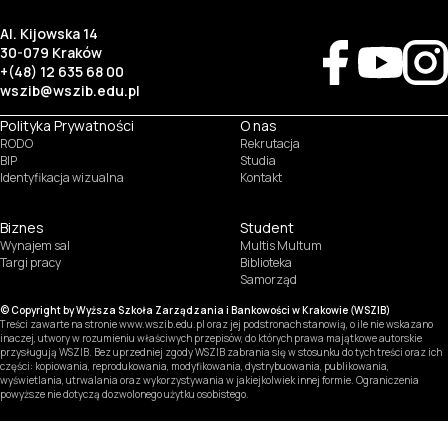
Al. Kijowska 14
30-079 Kraków
+(48) 12 635 68 00
wszib@wszib.edu.pl
Polityka Prywatności
O nas
RODO
Rekrutacja
BIP
Studia
Identyfikacja wizualna
Kontakt
Biznes
Student
Wynajem sal
Multis Multum
Targi pracy
Biblioteka
Samorząd
© Copyright by Wyższa Szkoła Zarządzania i Bankowości w Krakowie (WSZIB)
Treści zawarte na stronie www.wszib.edu.pl oraz jej podstronach stanowią, o ile nie wskazano
inaczej, utwory w rozumieniu właściwych przepisów, do których prawa majątkowe autorskie
przysługują WSZIB. Bez uprzedniej zgody WSZIB zabrania się w stosunku do tych treści oraz ich
części: kopiowania, reprodukowania, modyfikowania, dystrybuowania, publikowania,
wyświetlania, utrwalania oraz wykorzystywania w jakiejkolwiek innej formie. Ograniczenia
powyższe nie dotyczą dozwolonego użytku osobistego.