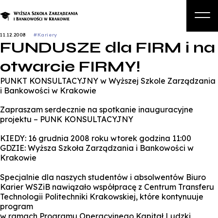
11.12.2008
#Kariery
FUNDUSZE dla FIRM i na
O nas
otwarcie FIRMY!
Studia
PUNKT KONSULTACYJNY w Wyższej Szkole Zarządzania
Studia podyplomowe i kursy
i Bankowości w Krakowie
Kandydat
Zapraszam serdecznie na spotkanie inauguracyjne
projektu – PUNK KONSULTACYJNY
Student
KIEDY: 16 grudnia 2008 roku wtorek godzina 11:00
Biznes
GDZIE: Wyższa Szkoła Zarządzania i Bankowości w
Krakowie
Zapisz się na studia
Specjalnie dla naszych studentów i absolwentów Biuro
Karier WSZiB nawiązało współpracę z Centrum Transferu
Technologii Politechniki Krakowskiej, które kontynuuje
program
w ramach Programu Operacyjnego Kapitał Ludzki,