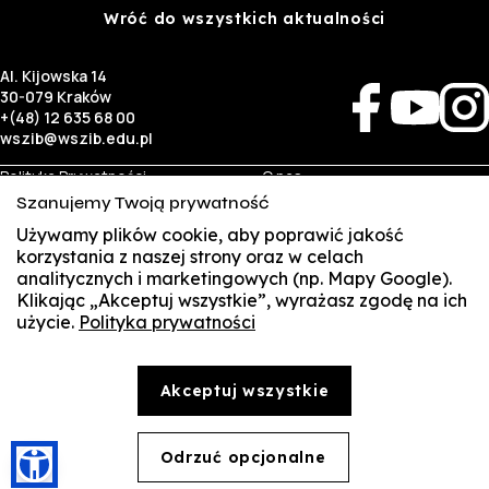
Wróć do wszystkich aktualności
Al. Kijowska 14
30-079 Kraków
+(48) 12 635 68 00
wszib@wszib.edu.pl
Polityka Prywatności
O nas
RODO
Rekrutacja
Szanujemy Twoją prywatność
BIP
Studia
Używamy plików cookie, aby poprawić jakość
Identyfikacja wizualna
Kontakt
korzystania z naszej strony oraz w celach
analitycznych i marketingowych (np. Mapy Google).
Biznes
Student
Klikając „Akceptuj wszystkie”, wyrażasz zgodę na ich
Wynajem sal
Multis Multum
użycie.
Polityka prywatności
SUSZI
Targi pracy
Biblioteka
Samorząd
SAKE
© Copyright by Wyższa Szkoła Zarządzania i Bankowości w Krakowie (WSZIB)
Akceptuj wszystkie
Treści zawarte na stronie www.wszib.edu.pl oraz jej podstronach stanowią, o ile nie wskazano
Webmail
inaczej, utwory w rozumieniu właściwych przepisów, do których prawa majątkowe autorskie
przysługują WSZIB. Bez uprzedniej zgody WSZIB zabrania się w stosunku do tych treści oraz ich
części: kopiowania, reprodukowania, modyfikowania, dystrybuowania, publikowania,
Office 365
wyświetlania, utrwalania oraz wykorzystywania w jakiejkolwiek innej formie. Ograniczenia
Odrzuć opcjonalne
🍪
powyższe nie dotyczą dozwolonego użytku osobistego.