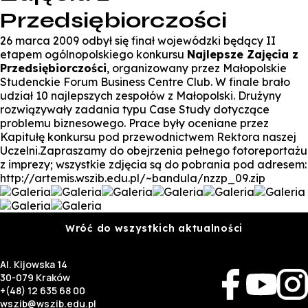
Przedsiębiorczości
26 marca 2009 odbył się finał wojewódzki będący II
etapem ogólnopolskiego konkursu
Najlepsze Zajęcia z
Przedsiębiorczości
, organizowany przez Małopolskie
Studenckie Forum Business Centre Club. W finale brało
udział 10 najlepszych zespołów z Małopolski. Drużyny
rozwiązywały zadania typu Case Study dotyczące
problemu biznesowego. Prace były oceniane przez
Kapitułę konkursu pod przewodnictwem Rektora naszej
Uczelni.Zapraszamy do obejrzenia pełnego fotoreportażu
z imprezy; wszystkie zdjęcia są do pobrania pod adresem:
http://artemis.wszib.edu.pl/~bandula/nzzp_09.zip
Wróć do wszystkich aktualności
Al. Kijowska 14
30-079 Kraków
+(48) 12 635 68 00
wszib@wszib.edu.pl