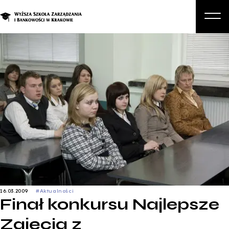
O nas
Studia
Studia podyplomowe i kursy
Kandydat
Student
Biznes
Zapisz się na studia
16.03.2009
#Aktualności
Finał konkursu Najlepsze
Zajęcia z