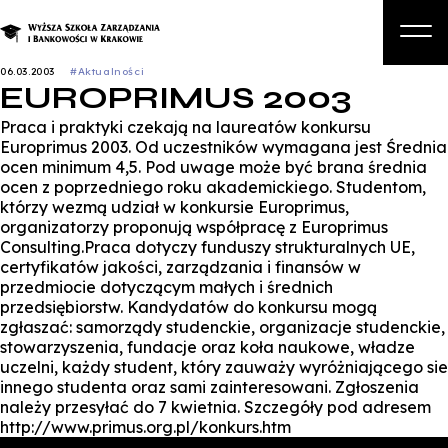
06.03.2003
#Aktualności
EUROPRIMUS 2003
O nas
Praca i praktyki czekają na laureatów konkursu
Studia
Europrimus 2003. Od uczestników wymagana jest Średnia
ocen minimum 4,5. Pod uwage może być brana średnia
Studia podyplomowe i kursy
ocen z poprzedniego roku akademickiego. Studentom,
którzy wezmą udział w konkursie Europrimus,
Kandydat
organizatorzy proponują współpracę z Europrimus
Consulting.Praca dotyczy funduszy strukturalnych UE,
Student
certyfikatów jakości, zarządzania i finansów w
przedmiocie dotyczącym małych i średnich
Biznes
przedsiębiorstw. Kandydatów do konkursu mogą
zgłaszać: samorządy studenckie, organizacje studenckie,
Zapisz się na studia
stowarzyszenia, fundacje oraz koła naukowe, władze
uczelni, każdy student, który zauważy wyróżniającego sie
innego studenta oraz sami zainteresowani. Zgłoszenia
należy przesyłać do 7 kwietnia. Szczegóły pod adresem
http://www.primus.org.pl/konkurs.htm