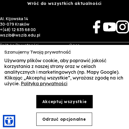
Wróć do wszystkich aktualności
Al. Kijowska 14
30-079 Kraków
+(48) 12 635 68 00
wszib@wszib.edu.pl
Polityka Prywatności
O nas
RODO
Rekrutacja
Szanujemy Twoją prywatność
BIP
Studia
Używamy plików cookie, aby poprawić jakość
Identyfikacja wizualna
Kontakt
korzystania z naszej strony oraz w celach
analitycznych i marketingowych (np. Mapy Google).
Biznes
Student
Klikając „Akceptuj wszystkie”, wyrażasz zgodę na ich
Wynajem sal
Multis Multum
użycie.
Polityka prywatności
SUSZI
Targi pracy
Biblioteka
Samorząd
SAKE
© Copyright by Wyższa Szkoła Zarządzania i Bankowości w Krakowie (WSZIB)
Akceptuj wszystkie
Treści zawarte na stronie www.wszib.edu.pl oraz jej podstronach stanowią, o ile nie wskazano
Webmail
inaczej, utwory w rozumieniu właściwych przepisów, do których prawa majątkowe autorskie
przysługują WSZIB. Bez uprzedniej zgody WSZIB zabrania się w stosunku do tych treści oraz ich
części: kopiowania, reprodukowania, modyfikowania, dystrybuowania, publikowania,
Office 365
wyświetlania, utrwalania oraz wykorzystywania w jakiejkolwiek innej formie. Ograniczenia
Odrzuć opcjonalne
🍪
powyższe nie dotyczą dozwolonego użytku osobistego.