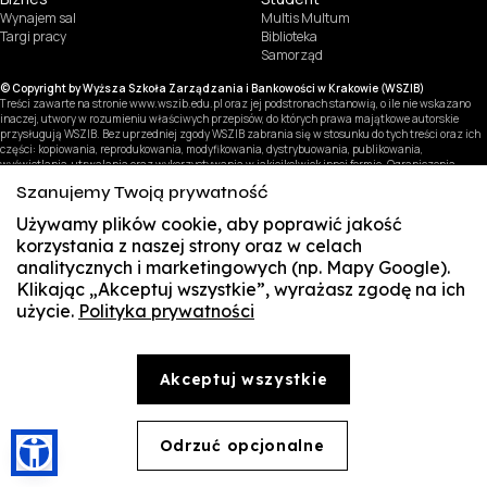
Wynajem sal
Multis Multum
Targi pracy
Biblioteka
Samorząd
© Copyright by Wyższa Szkoła Zarządzania i Bankowości w Krakowie (WSZIB)
Treści zawarte na stronie www.wszib.edu.pl oraz jej podstronach stanowią, o ile nie wskazano
inaczej, utwory w rozumieniu właściwych przepisów, do których prawa majątkowe autorskie
przysługują WSZIB. Bez uprzedniej zgody WSZIB zabrania się w stosunku do tych treści oraz ich
części: kopiowania, reprodukowania, modyfikowania, dystrybuowania, publikowania,
wyświetlania, utrwalania oraz wykorzystywania w jakiejkolwiek innej formie. Ograniczenia
powyższe nie dotyczą dozwolonego użytku osobistego.
Szanujemy Twoją prywatność
Używamy plików cookie, aby poprawić jakość
korzystania z naszej strony oraz w celach
analitycznych i marketingowych (np. Mapy Google).
Klikając „Akceptuj wszystkie”, wyrażasz zgodę na ich
użycie.
Polityka prywatności
SUSZI
SAKE
Akceptuj wszystkie
Webmail
Office 365
Odrzuć opcjonalne
🍪