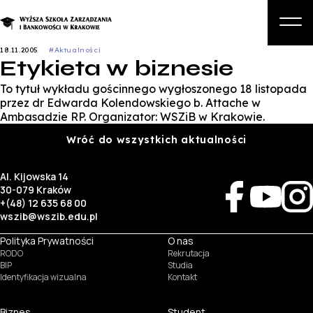
18.11.2005
#Aktualności
Etykieta w biznesie
O nas
To tytuł wykładu gościnnego wygłoszonego 18 listopada
Studia
przez dr Edwarda Kolendowskiego b. Attache w
Ambasadzie RP. Organizator: WSZiB w Krakowie.
Studia podyplomowe i kursy
Wróć do wszystkich aktualności
Kandydat
Al. Kijowska 14
Student
30-079 Kraków
+(48) 12 635 68 00
Biznes
wszib@wszib.edu.pl
Zapisz się na studia
Polityka Prywatności
O nas
RODO
Rekrutacja
BIP
Studia
Identyfikacja wizualna
Kontakt
Biznes
Student