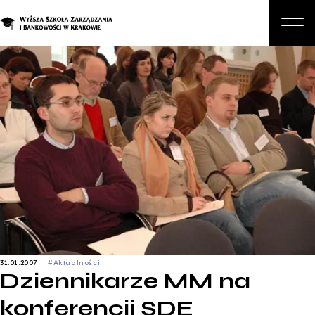
O nas
Studia
Studia podyplomowe i kursy
Kandydat
Student
Biznes
Zapisz się na studia
31.01.2007
#Aktualności
Dziennikarze MM na
konferencji SDE