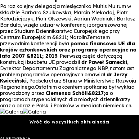
Po raz kolejny delegacja miesięcznika Multis Multum w
składzie Barbara Szulkowska, Marcin Mlekodaj, Piotr
Kołodziejczyk, Piotr Olszewski, Adrian Wodniak i Bartosz
Banduła, wzięła udział w konferencji zorganizowanej
przez Studium Dziennikarstwa Europejskiego przy
Centrum Europejskim &8211; Natolin.Tematem
przewodnim konferencji była
pomoc finansowa UE dla
krajów członkowskich oraz programy operacyjne na
lata 2007 &8211; 2013
. Pierwszą część dotyczącą
konstrukcji budżetu UE prowadził
dr Paweł Samecki
,
Dyrektor Departamentu Zagranicznego NBP, natomiast
problem programów operacyjnych omawiał
dr Jerzy
Kwieciński
, Podsekretarz Stanu w Ministerstwie Rozwoju
Regionalnego.Ostatnim akcentem spotkania był wykład
prowadzony przez
Clemensa Schöll&8217;a
o
programach stypendialnych dla młodych dziennikarzy
oraz o obrazie Polski i Polaków w mediach niemieckich.
Wróć do wszystkich aktualności
Al. Kijowska 14